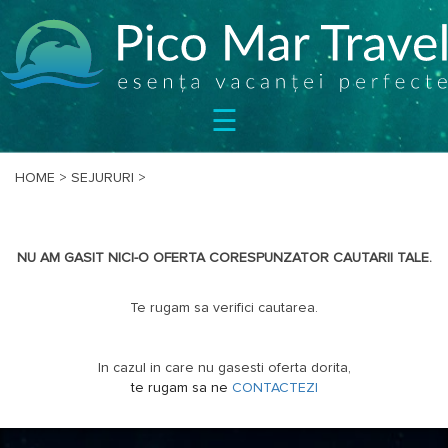
SEJURURI
☰
CIRCUITE
CAZARE
BILETE
HOME
>
SEJURURI
>
OFERTE
SPECIALE
NU AM GASIT NICI-O OFERTA CORESPUNZATOR CAUTARII TALE.
BLOG
DESPRE
Te rugam sa verifici cautarea.
NOI
CONTACT
In cazul in care nu gasesti oferta dorita,
te rugam sa ne
CONTACTEZI