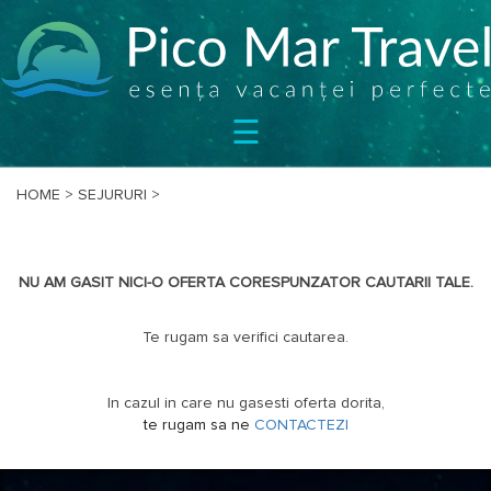
SEJURURI
☰
CIRCUITE
CAZARE
BILETE
HOME
>
SEJURURI
>
OFERTE
SPECIALE
NU AM GASIT NICI-O OFERTA CORESPUNZATOR CAUTARII TALE.
BLOG
DESPRE
Te rugam sa verifici cautarea.
NOI
CONTACT
In cazul in care nu gasesti oferta dorita,
te rugam sa ne
CONTACTEZI