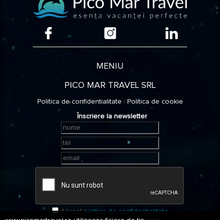
Arges
Bacau
MENIU
Bansko
PICO MAR TRAVEL SRL
Bihor
Politica de confidentialitate
|
Politica de cookie
Înscriere la newsletter
Bistrita
Nasaud
Braila
Brasov
Buzau
Accept
politica de confidentialitate