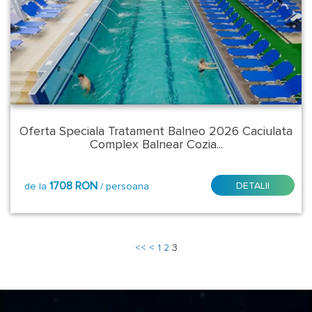
Bihor
Bistrita
Nasaud
Braila
Oferta Speciala Tratament Balneo 2026 Caciulata
Caras
Complex Balnear Cozia...
Severin
1708 RON
DETALII
Constanta
de la
/ persoana
Covasna
<<
<
1
2
3
Dambovita
Harghita