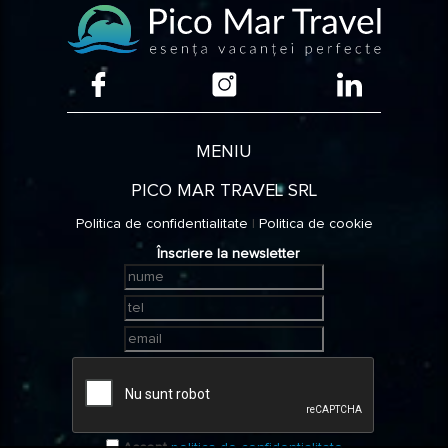
Hunedoara
Ialomita
Maramures
MENIU
Mehedinti
PICO MAR TRAVEL SRL
Mures
Politica de confidentialitate
|
Politica de cookie
Înscriere la newsletter
Sibiu
Suceava
Timis
Valcea
Accept
politica de confidentialitate