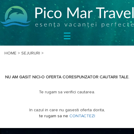
SEJURURI
☰
CIRCUITE
CAZARE
BILETE
HOME
>
SEJURURI
>
OFERTE
SPECIALE
NU AM GASIT NICI-O OFERTA CORESPUNZATOR CAUTARII TALE.
BLOG
DESPRE
Te rugam sa verifici cautarea.
NOI
CONTACT
In cazul in care nu gasesti oferta dorita,
te rugam sa ne
CONTACTEZI