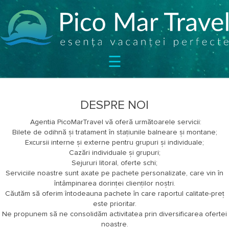
SEJURURI
☰
CIRCUITE
CAZARE
BILETE
OFERTE
DESPRE NOI
SPECIALE
Agentia PicoMarTravel vă oferă următoarele servicii:
Bilete de odihnă și tratament în stațiunile balneare și montane;
BLOG
Excursii interne și externe pentru grupuri și individuale;
DESPRE
Cazări individuale și grupuri;
Sejururi litoral, oferte schi;
NOI
Serviciile noastre sunt axate pe pachete personalizate, care vin în
CONTACT
întâmpinarea dorinței clienților noștri.
Căutăm să oferim întodeauna pachete în care raportul calitate-preț
este prioritar.
Ne propunem să ne consolidăm activitatea prin diversificarea ofertei
noastre.