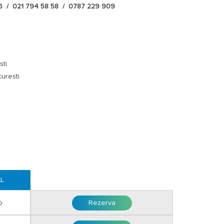
6 / 021 794 58 58 / 0787 229 909
out pana la ora 12:00.
;
sti
o/zi fara pat suplimentar sau 20 euro/zi cu pat
uresti
o/zi.
ompanie.
persoanele cazate in functie de disponibilitate si cu
ada Sarbatorilor si Evenimentelor.
ntegrala sau avans 30 % dupa confirmarea rezervarii
AL
iu cu 10 zile inaintea inceperii sejurului.
o
Rezerva