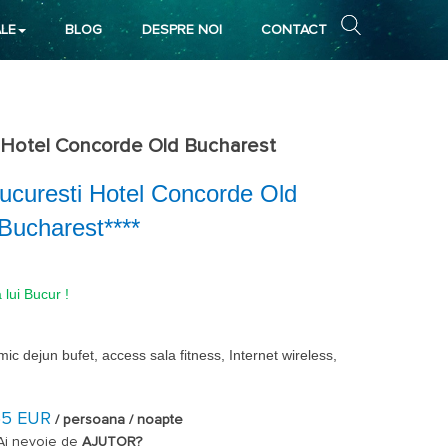
LE
BLOG
DESPRE NOI
CONTACT
 Hotel Concorde Old Bucharest
ucuresti Hotel Concorde Old
Bucharest****
 lui Bucur !
mic dejun bufet, access sala fitness, Internet wireless,
65 EUR
/ persoana / noapte
Ai nevoie de
AJUTOR?