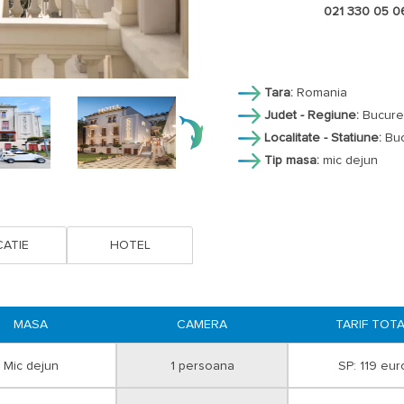
DL = camera Deluxe cu balcon.
021 330 05 0
Check-in dupa ora 15:00, check-
Reducere copii:
Tara:
Romania
- 1 copil 0-1,99 ani are gratuitate
Judet - Regiune:
Bucure
- 1 copil 2-5,99 ani achita 15 eur
Localitate - Statiune:
Buc
suplimentar;
Tip masa:
mic dejun
- 1 copil peste 6 ani achita 30 eur
Nu sunt acceptate animale de c
Parcare privata 28 euro/zi pentru 
rezervare.
ATIE
HOTEL
Tarifele nu sunt valabile in perio
Conditii pentru rezervare:
plata i
MASA
CAMERA
TARIF TOT
iar diferenta se va achita cel tarz
Mic dejun
1 persoana
SP: 119 eur
Optional transport, transferuri.