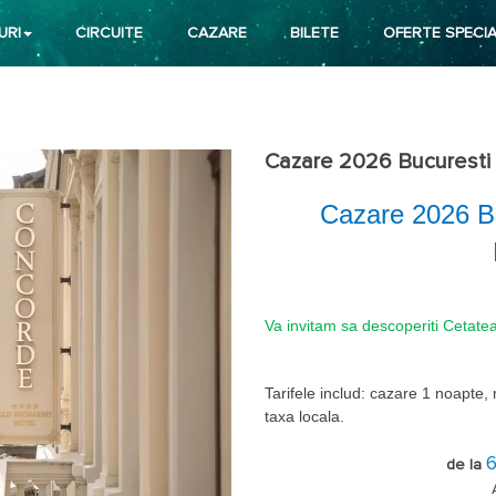
URI
CIRCUITE
CAZARE
BILETE
OFERTE SPECIA
Cazare 2026 Bucuresti
Cazare 2026 B
Va invitam sa descoperiti Cetatea
Tarifele includ
: cazare 1 noapte, 
taxa locala.
SP = camera Superior
de la
SB = camera Superior cu balcon