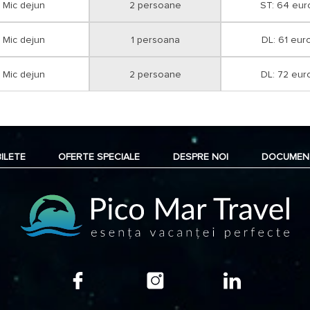
Mic dejun
2 persoane
ST: 64 eur
Mic dejun
1 persoana
DL: 61 eur
Mic dejun
2 persoane
DL: 72 eur
BILETE
OFERTE SPECIALE
DESPRE NOI
DOCUMEN