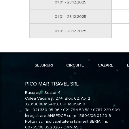
01.01 - 28.12.2025
01.01 - 28.12.2025
01.01 - 28.12.2025
SEJURURI
CIRCUITE
CAZARE
PICO MAR TRAVEL SRL
București, Sector 4
Calea Văcărești 274, Bloc 62, Ap. 2
J2019008416409, CUI 41319890
Tel: 021 330 05 06 / 021 794 58 58 / 0787 229 909
Înregistrare ANSPDCP cu nr. 15604/06.07.2019
Poliță risc insolvabilitate și faliment SERIA I nr.
60765/08.05.2026 - OMNIASIG