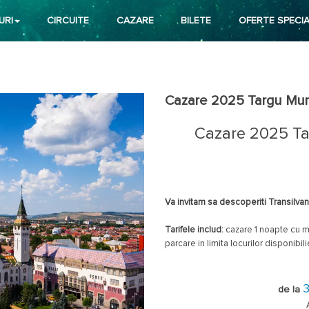
URI
CIRCUITE
CAZARE
BILETE
OFERTE SPECIA
Cazare 2025 Targu Mur
Cazare 2025 Ta
Va invitam sa descoperiti Transilvani
Tarifele includ:
cazare 1 noapte cu mi
parcare in limita locurilor disponibili
ST = camere Standard
DL = camere Deluxe.
de la