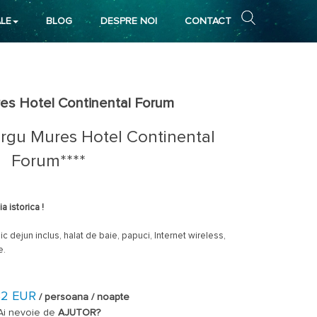
LE
BLOG
DESPRE NOI
CONTACT
es Hotel Continental Forum
rgu Mures Hotel Continental
Forum****
a istorica !
c dejun inclus, halat de baie, papuci, Internet wireless,
e.
32 EUR
/ persoana / noapte
Ai nevoie de
AJUTOR?