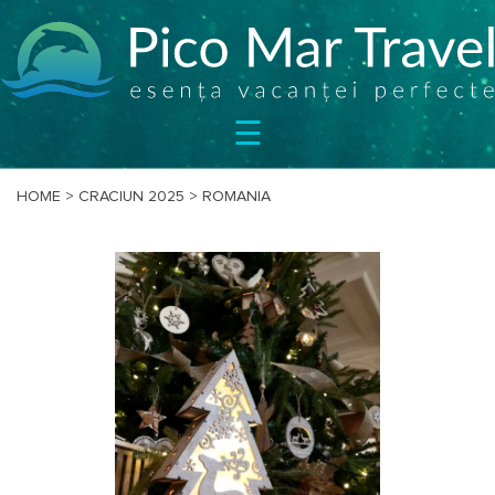
SEJURURI
☰
CIRCUITE
CAZARE
BILETE
HOME
>
CRACIUN 2025
>
ROMANIA
OFERTE
SPECIALE
BLOG
DESPRE
NOI
CONTACT