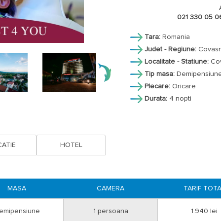
- acces internet wireless si parcare in
021 330 05 0
BONUS:
pentru sejur 4 nopți cuprin
oferă 1 noapte suplimentara gratuit
Tara:
Romania
Judet - Regiune:
Covas
Tratament balnear include următoare
Localitate - Statiune:
Co
- 4 proceduri/zi/persoana pentru sej
Tip masa:
Demipensiun
- 3 proceduri/zi/persoana pentru sej
Plecare:
Oricare
Demipensiunea include:
mic dejun si
Durata:
4 nopti
iesire cu mic dejun.
In perioadele in care numărul perso
sistem meniu cu variante la alegere
NOTA: pachetul poate fi valorificat e
ATIE
HOTEL
Reducere copii:
- 1 copil 0 -3,99 ani, cazat in camer
la cazare si masa;
MASA
CAMERA
TARIF TOT
- 1 copil 4 -13,99 ani, cazat in camer
- 1 copil 4 -13,99 ani, cazat in camer
emipensiune
1 persoana
1.940 lei