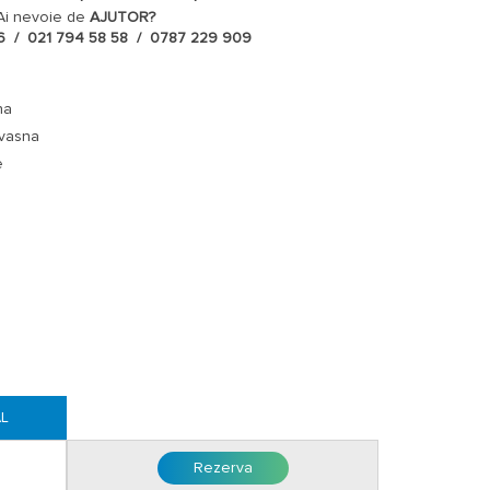
 limita locurilor disponibile.
Ai nevoie de
AJUTOR?
6 / 021 794 58 58 / 0787 229 909
s in perioadele 25.06 -31.08.2026 si 01.10 -20.12.2026,
se
a (cazare cu mic dejun)
.
na
le proceduri:
vasna
ur in perioadele 25.06 -31.08.2026 si 01.10 -20.12.2026;
e
ur in perioada 01.09 -30.09.2026).
 prânz servite in sistem bufet suedez, intrare cu pranz si
anelor cazare este mai mic de 20, prânzul se servește in
.
xclusiv cu intrare check-in Luni si check-out Vineri.
a cu 2 adulți, fără pat suplimentar, beneficiază de gratuitate
AL
a cu 2 adulți, fără pat suplimentar, achita 385 lei/sejur;
a cu 2 adulți, cu pat suplimentar, achita 803 lei/sejur.
Rezerva