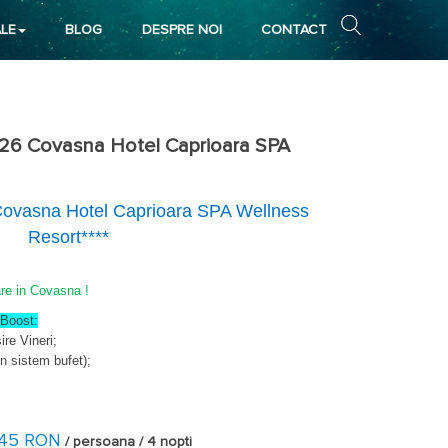
LE
BLOG
DESPRE NOI
CONTACT
026 Covasna Hotel Caprioara SPA
 Covasna Hotel Caprioara SPA Wellness
Resort****
are in Covasna !
 Boost:
ire Vineri;
n sistem bufet);
a interioara, jacuzzi interior si exterior, sauna uscata,
645 RON
/ persoana / 4 nopti