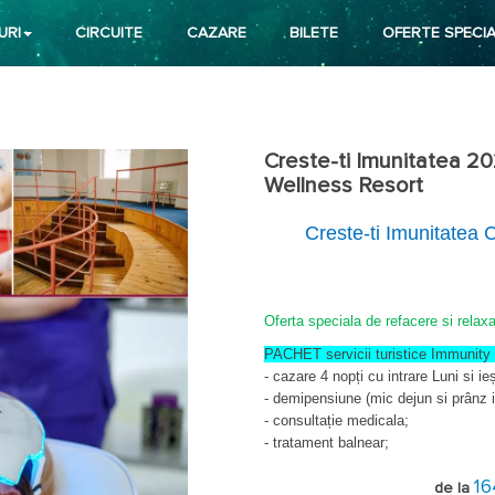
URI
CIRCUITE
CAZARE
BILETE
OFERTE SPECIA
Creste-ti Imunitatea 2
Wellness Resort
Creste-ti Imunitatea
Oferta speciala de refacere si relax
PACHET servicii turistice Immunity
- cazare 4 nopți cu intrare Luni si ieș
- demipensiune (mic dejun si prânz i
- consultație medicala;
- tratament balnear;
- acces gratuit la Centrul SPA (piscin
1
sauna umeda si sala de fitness);
de la