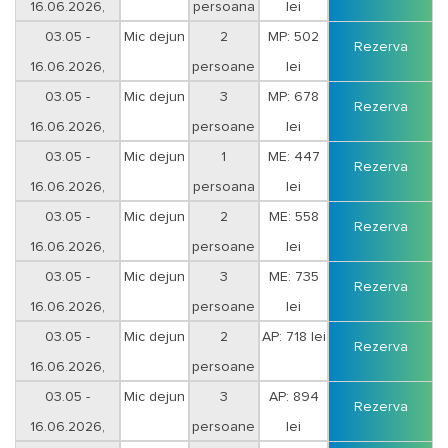
Este interzis accesul cu animale de companie în incinta Hotelului. Mera
16.06.2026,
persoana
lei
Brise are dreptul să refuze cazarea clienților însoțiți de animale de
03.05 -
Mic dejun
2
MP: 502
companie sub sancțiunea anulării rezervării și a plății unei penalități,
Rezerva
echivalentul a 100% din valoarea intregului sejur rezervat; aceiași
16.06.2026,
persoane
lei
sancțiune se aplică și în cazul în care se constată prezența în hotel a
03.05 -
Mic dejun
3
MP: 678
animalelor sau păsărilor de companie după efectuarea cazării.
Rezerva
16.06.2026,
persoane
lei
Tarifele afisate sunt valabile pentru sejur minim 3 nopti.
03.05 -
Mic dejun
1
ME: 447
Rezerva
Taxa de statiune, 5 lei/zi/persoana cu varsta peste 18 ani, nu este
16.06.2026,
persoana
lei
inclusa, aceasta se achita la receptie.
03.05 -
Mic dejun
2
ME: 558
Rezerva
Conditii pentru rezervare:
plata integrala sau
dupa
avans 50%
16.06.2026,
persoane
lei
confirmarea rezervarii
iar diferenta se va achita cel tarziu cu 15 zile
03.05 -
Mic dejun
3
ME: 735
.
inaintea inceperii sejurului
Rezerva
Anularea rezervarii, oricand dupa data efectuarii rezervarii, se va
16.06.2026,
persoane
lei
penaliza 50% din valoarea rezervarii efectuate.
03.05 -
Mic dejun
2
AP: 718 lei
Rezerva
Plata serviciilor
se va efectua astfel:
16.06.2026,
persoane
- numerar sau cu cardul la sediul agentiei;
03.05 -
Mic dejun
3
AP: 894
- cu tichete de vacanta;
Rezerva
- in cont cu foaie de varsamant la o filiala CEC Bank sau Unicredit Bank
16.06.2026,
persoane
lei
cu ajutorul facturii proforme;