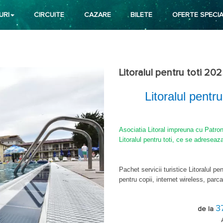
URI
CIRCUITE
CAZARE
BILETE
OFERTE SPECIA
Litoralul pentru toti 2
Litoralul pentr
Asociatia Litoral impreuna cu Patron
Litoralul pentru toti, ce se adreseaza
Pachet servicii turistice Litoralul pen
pentru copii, internet wireless, parca
ST = camera Standard
3
SP = camera Superioara
de la
AS = Apartament Standard.