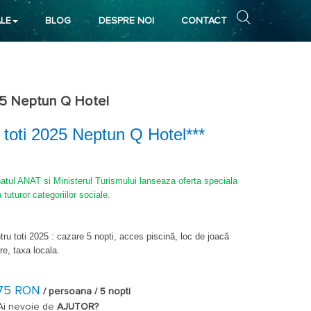
LE
BLOG
DESPRE NOI
CONTACT
025 Neptun Q Hotel
u toti 2025 Neptun Q Hotel***
atul ANAT si Ministerul Turismului lanseaza oferta speciala
 tuturor categoriilor sociale.
tru toti 2025 :
cazare 5 nopti, acces piscină, loc de joacă
re, taxa locala.
75 RON
/ persoana / 5 nopti
Ai nevoie de
AJUTOR?