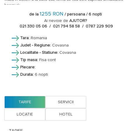
baremuri:
- 65 lei/zi/persoana in pentru sejur in perioadele 01.05 -30.06.2026 si
1255 RON
de la
/ persoana / 6 nopti
01.10 -15.12.2026;
Ai nevoie de
AJUTOR?
- 70 lei/zi/persoana in pentru sejur in perioada 01.07 -30.09.2026.
021 330 05 06 / 021 794 58 58 / 0787 229 909
Optional, la cerere, durata sejurului se poate personaliza (
minim 6
Tara:
Romania
).
nopti
Judet - Regiune:
Covasna
Reduceri copii:
Localitate - Statiune:
Covasna
- 1 copil 0-9,99 ani, cazat in camera cu 2 adulti, beneficiaza de
Tip masa:
Fisa cont
gratuitate la cazare, fara pat suplimentar si fara masa.
Plecare:
- pat suplimentar pliant : 55 lei/zi.
Durata:
6 nopti
Taxa de statiune, 3 lei/zi/persoana nu este inclusa, aceasta se achita la
receptie.
Oferta nu este valabila in perioada sarbatorilor si evenimentelor.
TARIFE
SERVICII
Cazarea se face incepand cu ora 14.00 iar eliberarea camerei pana la
LOCATIE
HOTEL
ora 11.00.
Accesul cu animale de companie nu este permis.