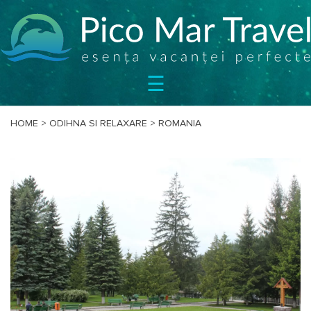
SEJURURI
☰
CIRCUITE
CAZARE
BILETE
HOME
>
ODIHNA SI RELAXARE
>
ROMANIA
OFERTE
SPECIALE
BLOG
DESPRE
NOI
CONTACT