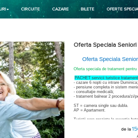
URI
CIRCUITE
CAZARE
BILETE
OFERTE SPECIA
Oferta Speciala Seniori
Oferta Speciala Senior
Oferta speciala de tratament pentru 
PACHET servicii turistice tratament
- cazare 6 nopti cu intrare Duminica
- pensiune completa in sistem meniu f
- consultaţie medicală;
- tratament balnear 2 procedura/zi/
ST = camera single sau dubla.
AP = Apartament.
Turistii care prezinta la receptia hot
familie, adeverinta de salariat sau
1
sanatate de 2 proceduri/zi suplime
de la
unde scurte, curenti diadinamici, cur
gimnastica medicala, masaj, solux, a