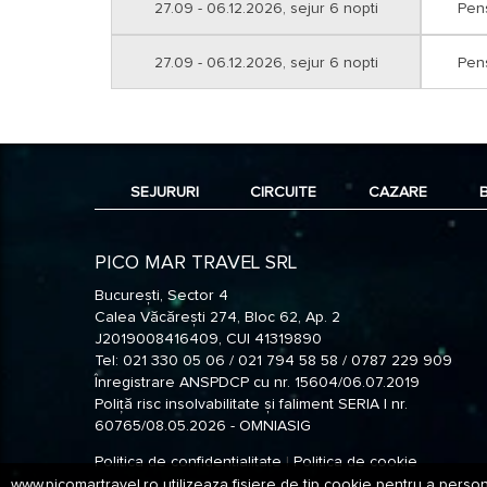
27.09 - 06.12.2026, sejur 6 nopti
Pen
27.09 - 06.12.2026, sejur 6 nopti
Pen
SEJURURI
CIRCUITE
CAZARE
PICO MAR TRAVEL SRL
București, Sector 4
Calea Văcărești 274, Bloc 62, Ap. 2
J2019008416409, CUI 41319890
Tel: 021 330 05 06 / 021 794 58 58 / 0787 229 909
Înregistrare ANSPDCP cu nr. 15604/06.07.2019
Poliță risc insolvabilitate și faliment SERIA I nr.
60765/08.05.2026 - OMNIASIG
Politica de confidentialitate
|
Politica de cookie
www.picomartravel.ro utilizeaza fisiere de tip cookie pentru a person