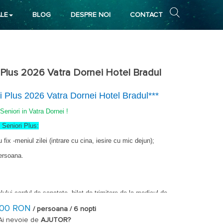
LE
BLOG
DESPRE NOI
CONTACT
 Plus 2026 Vatra Dornei Hotel Bradul
i Plus 2026 Vatra Dornei Hotel Bradul***
Seniori in Vatra Dornei !
 Seniori Plus:
;
ix -meniul zilei (intrare cu cina, iesire cu mic dejun);
persoana.
elului
cardul de sanatate, bilet de trimitere de la medicul de
 cupon de pensie
pot beneficia prin sistemul asigurarilor de
500 RON
din gama: magnetoterapie, laser, ultrasunet, ionizare,
ntare
/ persoana / 6 nopti
enti interferentiali, curent Trabert, microunde, bai galvanice,
Ai nevoie de
AJUTOR?
erosoli individuali, bai cu dioxid de carbon, bai de plante,