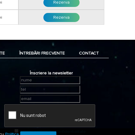
ei
Rezerva
filiala CEC Bank sau Unicredit Bank cu ajutorul facturii
l facturii proforme.
ei
Rezerva
TE
ÎNTREBĂRI FRECVENTE
CONTACT
Înscriere la newsletter
Accept
politica de confidentialitate
 cu
Politica