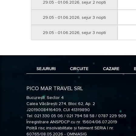
29.05 - 01.06.2026, sejur 2 nopti
29.05 - 01.06.2026, sejur 3 nopti
29.05 - 01.06.2026, sejur 3 nopti
SEJURURI
CIRCUITE
CAZARE
PICO MAR TRAVEL SRL
București, Sector 4
Calea Văcărești 274, Bloc 62, Ap. 2
J2019008416409, CUI 41319890
Tel: 021 330 05 06 / 021 794 58 58 / 0787 229 909
Înregistrare ANSPDCP cu nr. 15604/06.07.2019
Poliță risc insolvabilitate și faliment SERIA I nr.
60765/08.05.2026 - OMNIASIG