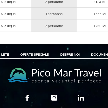
Mic dejun
2 persoane
1.170 lei
Mic dejun
1 persoana
1.355 lei
Mic dejun
2 persoane
1.750 lei
BILETE
OFERTE SPECIALE
DESPRE NOI
DOCUMEN