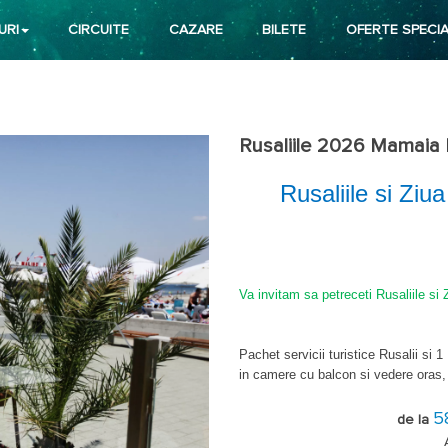
URI
CIRCUITE
CAZARE
BILETE
OFERTE SPECIA
Rusaliile 2026 Mamaia 
Rusaliile si Zi
Va invitam sa petreceti Rusaliile si 
Pachet servicii turistice Rusalii si 1
in camere cu balcon si vedere oras, m
Internet wireless in camere si in sp
5
de la
Masa copii: