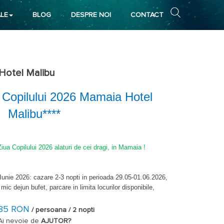
LE
BLOG
DESPRE NOI
CONTACT
Hotel Malibu
ua Copilului 2026 Mamaia Hotel
Malibu****
Ziua Copilului 2026 alaturi de cei dragi, in Mamaia !
 Iunie 2026:
cazare 2-3 nopti in perioada 29.05-01.06.2026,
ic dejun bufet, parcare in limita locurilor disponibile,
atiile comune.
85 RON
/ persoana / 2 nopti
Ai nevoie de
AJUTOR?