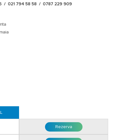
zul in care va fi de tip bufet pentru minimum 60 persoane;
6 / 021 794 58 58 / 0787 229 909
ul de mic dejun in valoare de 60.00 leizi;
n 80 lei/zi;
n 80 lei/zi.
nta
maia
la cazare fara pat suplimentar in camera cu 2 adulti;
imentar pliabil obligatoriu, 220 lei/zi cu mic dejun inclus;
oar in apartament sau camera tripla cu adaugarea
00-10:00, pranz 13:00-15:00, cina à la carte 19:00-21:00.
cazarii se achita la receptie.
grala sau avans 50 % dupa confirmarea rezervarii iar
i.
AL
Rezerva