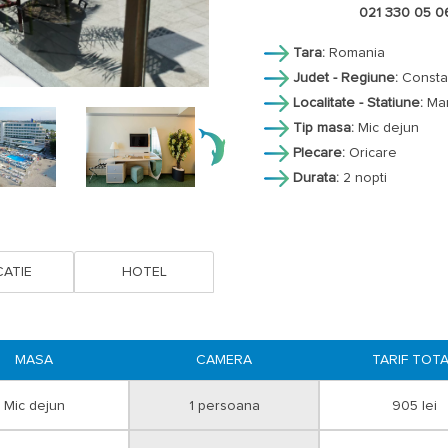
- 1 copil 0-4,99 masa gratuita in ca
021 330 05 0
- 1 copil 5-9,99 ani achita supliment
- 1 copil 10-15,98 ani achita mic deju
Tara:
Romania
- 1 copil peste 16 ani achita mic deju
Judet - Regiune:
Consta
Localitate - Statiune:
Ma
Cazare copii:
- 1 copil 0-11,99 ani are gratuitate 
Tip masa:
Mic dejun
- 1 copil 12-15,99 ani achita pat supl
Plecare:
Oricare
- 1 copil peste 16 ani se cazeaza d
Durata:
2 nopti
contravalorii patului suplimentar.
Program servire mese: mic dejun 07:
Taxa locala 1% din valoarea totala a 
ATIE
HOTEL
Conditii pentru rezervare:
plata inte
diferenta se va achita pana la 16 Ma
MASA
CAMERA
TARIF TOT
Optional transport, transferuri.
Mic dejun
1 persoana
905 lei