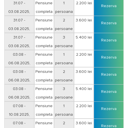
- copil 5 -11,99 ani, achita
din pretul sejurului;
50%
sejur 3 nopti
31.07 -
Pensiune
1
2.200 lei
Rezerva
- copil incepand cu varsta de 12 ani achita
pretul integral
.
03.08.2025,
completa
persoana
Pentru evitarea divergentelor cu privire la varsta copiilor, va rugam sa
aveti la dumneavoastra ca si acte doveditoare certificatele de nastere
sejur 3 nopti
31.07 -
Pensiune
2
3.600 lei
Rezerva
ale copiilor. De asemenea, precizam ca acestia vor beneficia de
03.08.2025,
completa
persoane
reducere doar daca sunt cazati in aceeasi camera sau apartament cu
parintii.
sejur 3 nopti
31.07 -
Pensiune
3
5.400 lei
Rezerva
03.08.2025,
completa
persoane
Conditii pentru rezervare:
plata: integrala sau
avans minim 30% pentru
iar diferenta cel tarziu cu 10 zile inaintea inceperii
rezervarea ferma
sejur 3 nopti
03.08 -
Pensiune
1
2.200 lei
Rezerva
sejurului.
06.08.2025,
completa
persoana
Suma achitata in avans nu se returneaza daca rezervarea este anulata,
modificata ori in caz de neprezentare.
sejur 3 nopti
03.08 -
Pensiune
2
3.600 lei
Rezerva
06.08.2025,
completa
persoane
Plata serviciilor
se va efectua astfel:
- numerar sau cu cardul la sediul agentiei;
sejur 3 nopti
03.08 -
Pensiune
3
5.400 lei
Rezerva
- cu card tichete de vacanta;
06.08.2025,
completa
persoane
- in cont cu foaie de varsamant la o filiala CEC Bank sau Unicredit Bank
cu ajutorul facturii proforme;
sejur 3 nopti
07.08 -
Pensiune
1
2.200 lei
Rezerva
- in cont cu ordin de plata cu ajutorul facturii proforme.
10.08.2025,
completa
persoana
sejur 3 nopti
07.08 -
Pensiune
2
3.600 lei
Rezerva