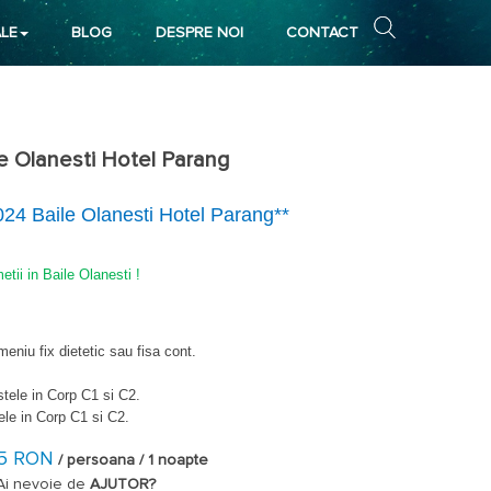
LE
BLOG
DESPRE NOI
CONTACT
e Olanesti Hotel Parang
24 Baile Olanesti Hotel Parang**
etii in Baile Olanesti !
niu fix dietetic sau fisa cont.
tele in Corp C1 si C2.
ele in Corp C1 si C2.
 2 stele lux in Corp D1, suprafata 15 mp.
15 RON
 3 stele in Corp A1, suprafata 20 mp.
/ persoana / 1 noapte
Ai nevoie de
AJUTOR?