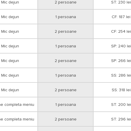
Mic dejun
2 persoane
ST: 230 lei
Plata serviciilor turistice se va efect
- numerar sau cu cardul la sediul age
Mic dejun
1 persoana
CF: 187 lei
- card tichete de vacanta;
- in cont cu foaie de varsamant la o 
proforme;
Mic dejun
2 persoane
CF: 254 lei
- in cont cu ordin de plata cu ajutoru
Mic dejun
1 persoana
SP: 240 le
Optional transport, transferuri.
Mic dejun
2 persoane
SP: 266 le
Mic dejun
1 persoana
SS: 286 le
Mic dejun
2 persoane
SS: 318 lei
ne completa meniu
1 persoana
ST: 200 le
ne completa meniu
2 persoane
ST: 296 le