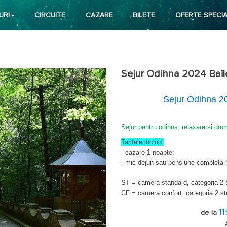
URI
CIRCUITE
CAZARE
BILETE
OFERTE SPECIA
Sejur Odihna 2024 Bail
Sejur Odihna 20
Sejur pentru odihna, relaxare si drum
Tarifele includ:
-
cazare 1 noapte;
- mic dejun sau pensiune completa me
ST = camera standard, categoria 2 s
CF = camera confort, categoria 2 st
SP = camera modernizata, categoria
1
SS = camera modernizata, categoria
de la