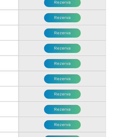
Rezerva
ua astfel:
ntiei;
Rezerva
filiala CEC Bank sau Unicredit Bank cu ajutorul facturii
Rezerva
l facturii proforme.
i
Rezerva
i
Rezerva
i
Rezerva
Rezerva
i
Rezerva
i
Rezerva