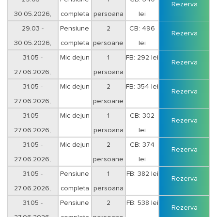
Rezerva
30.05.2026,
completa
persoana
lei
29.03 -
Pensiune
2
CB: 496
Rezerva
30.05.2026,
completa
persoane
lei
31.05 -
Mic dejun
1
FB: 292 lei
Rezerva
27.06.2026,
persoana
31.05 -
Mic dejun
2
FB: 354 lei
Rezerva
27.06.2026,
persoane
31.05 -
Mic dejun
1
CB: 302
Rezerva
27.06.2026,
persoana
lei
31.05 -
Mic dejun
2
CB: 374
Rezerva
27.06.2026,
persoane
lei
31.05 -
Pensiune
1
FB: 382 lei
Rezerva
27.06.2026,
completa
persoana
31.05 -
Pensiune
2
FB: 538 lei
Rezerva