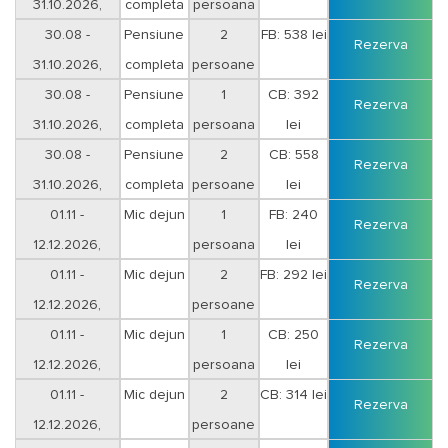
31.10.2026,
completa
persoana
30.08 -
Pensiune
2
FB: 538 lei
Rezerva
31.10.2026,
completa
persoane
30.08 -
Pensiune
1
CB: 392
Rezerva
31.10.2026,
completa
persoana
lei
30.08 -
Pensiune
2
CB: 558
Rezerva
31.10.2026,
completa
persoane
lei
01.11 -
Mic dejun
1
FB: 240
Rezerva
12.12.2026,
persoana
lei
01.11 -
Mic dejun
2
FB: 292 lei
Rezerva
12.12.2026,
persoane
01.11 -
Mic dejun
1
CB: 250
Rezerva
12.12.2026,
persoana
lei
01.11 -
Mic dejun
2
CB: 314 lei
Rezerva
12.12.2026,
persoane