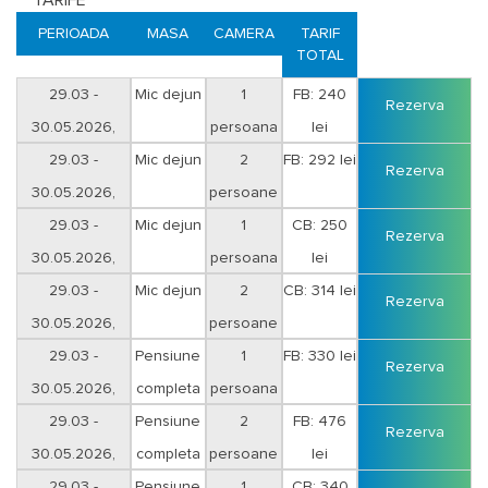
TARIFE
Plata serviciilor
se va efectua astfel:
- numerar sau cu cardul la sediul agentiei;
PERIOADA
MASA
CAMERA
TARIF
- cu tichete de vacanta;
TOTAL
- in cont cu foaie de varsamant la o filiala Unicredit Bank sau CEC Bank
cu ajutorul facturii proforme;
29.03 -
Mic dejun
1
FB: 240
Rezerva
- in cont cu ordin de plata cu ajutorul facturii proforme.
30.05.2026,
persoana
lei
29.03 -
Mic dejun
2
FB: 292 lei
Rezerva
30.05.2026,
persoane
29.03 -
Mic dejun
1
CB: 250
Rezerva
30.05.2026,
persoana
lei
29.03 -
Mic dejun
2
CB: 314 lei
Rezerva
30.05.2026,
persoane
29.03 -
Pensiune
1
FB: 330 lei
Rezerva
30.05.2026,
completa
persoana
29.03 -
Pensiune
2
FB: 476
Rezerva
30.05.2026,
completa
persoane
lei
29.03 -
Pensiune
1
CB: 340