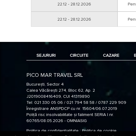
22.12 - 28.12.2026
Pen
22.12 - 28.12.2026
Pen
SEJURURI
CIRCUITE
CAZARE
PICO MAR TRAVEL SRL
București, Sector 4
Calea Văcărești 274, Bloc 62, Ap. 2
J2019008416409, CUI 41319890
Tel: 021 330 05 06 / 021 794 58 58 / 0787 229 909
Înregistrare ANSPDCP cu nr. 15604/06.07.2019
Poliță risc insolvabilitate și faliment SERIA I nr.
60765/08.05.2026 - OMNIASIG
Politica de confidentialitate
|
Politica de cookie