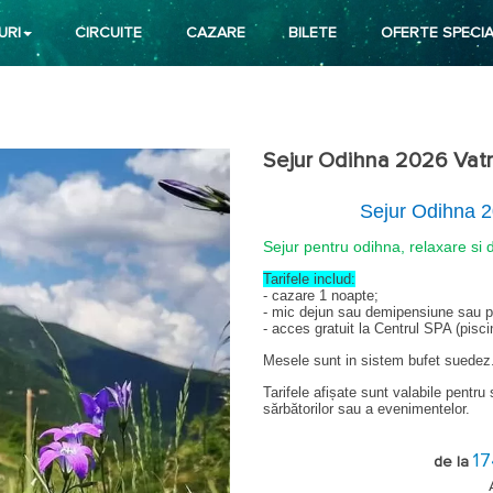
URI
CIRCUITE
CAZARE
BILETE
OFERTE SPECIA
Sejur Odihna 2026 Vatr
Sejur Odihna 2
Sejur pentru odihna, relaxare si d
Tarifele includ:
- cazare 1 noapte;
- mic dejun sau demipensiune sau 
- acces gratuit la Centrul SPA (piscin
Mesele sunt in sistem bufet suedez
Tarifele afișate sunt valabile pentru
sărbătorilor sau a evenimentelor.
Reduceri copii:
- 1 copil 0 -1,99 ani, in camera cu 2
1
de la
pat suplimentar;
- 1 copil 2 -5,99 ani, cazat in camer