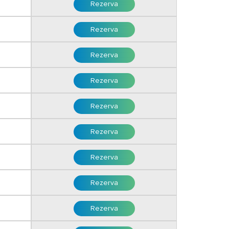
ntiei;
Rezerva
filiala CEC Bank sau Unicredit Bank cu ajutorul facturii
Rezerva
l facturii proforme.
Rezerva
Rezerva
Rezerva
Rezerva
Rezerva
Rezerva
Rezerva