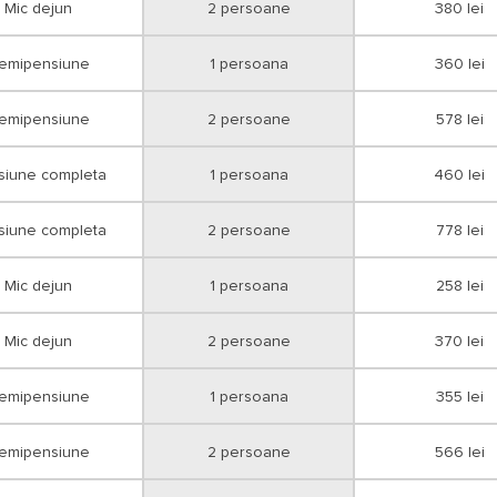
Mic dejun
2 persoane
- numerar sau cu cardul la sediul age
380 lei
- cu card tichete de vacanta;
- in cont cu foaie de varsamant la o 
proforme;
emipensiune
1 persoana
360 lei
- in cont cu ordin de plata cu ajutoru
emipensiune
2 persoane
578 lei
siune completa
1 persoana
460 lei
siune completa
2 persoane
778 lei
Mic dejun
1 persoana
258 lei
Mic dejun
2 persoane
370 lei
emipensiune
1 persoana
355 lei
emipensiune
2 persoane
566 lei