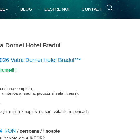
LE
BLOG
DESPRE NOI
CONTACT
a Dornei Hotel Bradul
026 Vatra Dornei Hotel Bradul***
rumetii !
pensiune completa;
a interioara, sauna, jacuzzi si sala fitness).
.
 sejur minim 2 nopți si nu sunt valabile în perioada
 adulți, beneficiază de gratuitate la cazare cu mic dejun fără
74 RON
/ persoana / 1 noapte
Ai nevoie de
AJUTOR?
a cu 2 adulți, beneficiază de gratuitate la cazare cu sau fără