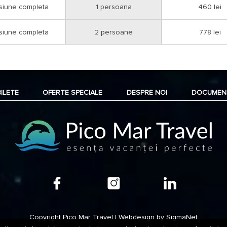
siune completa
1 persoana
460 lei
siune completa
2 persoane
778 lei
BILETE
OFERTE SPECIALE
DESPRE NOI
DOCUMEN
Copyright Pico Mar Travel | Webdesign by
SigmaNet