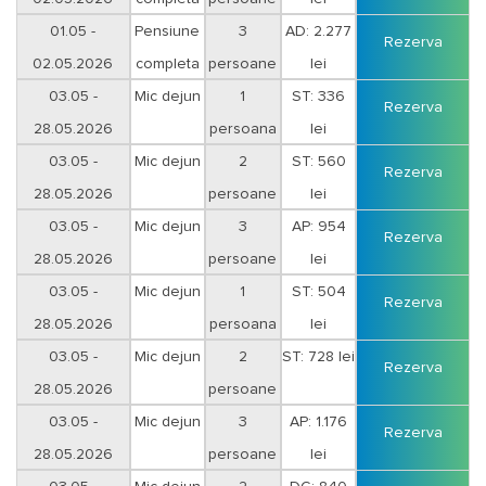
01.05 -
Pensiune
3
AD: 2.277
Rezerva
02.05.2026
completa
persoane
lei
03.05 -
Mic dejun
1
ST: 336
Rezerva
28.05.2026
persoana
lei
Duminica-Joi
03.05 -
Mic dejun
2
ST: 560
Rezerva
28.05.2026
persoane
lei
Duminica-Joi
03.05 -
Mic dejun
3
AP: 954
Rezerva
28.05.2026
persoane
lei
Duminica-Joi
03.05 -
Mic dejun
1
ST: 504
Rezerva
28.05.2026
persoana
lei
Vineri-Sambata
03.05 -
Mic dejun
2
ST: 728 lei
Rezerva
28.05.2026
persoane
Vineri-Sambata
03.05 -
Mic dejun
3
AP: 1.176
Rezerva
28.05.2026
persoane
lei