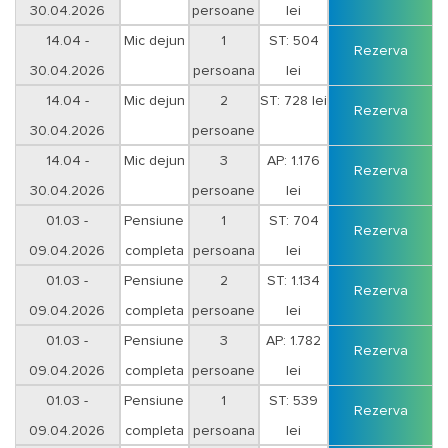
30.04.2026
persoane
lei
Duminica-Joi
14.04 -
Mic dejun
1
ST: 504
Rezerva
30.04.2026
persoana
lei
Vineri-Sambata
14.04 -
Mic dejun
2
ST: 728 lei
Rezerva
30.04.2026
persoane
Vineri-Sambata
14.04 -
Mic dejun
3
AP: 1.176
Rezerva
30.04.2026
persoane
lei
Vineri-Sambata
01.03 -
Pensiune
1
ST: 704
Rezerva
09.04.2026
completa
persoana
lei
Vineri-Sambata
01.03 -
Pensiune
2
ST: 1.134
Rezerva
09.04.2026
completa
persoane
lei
Vineri-Sambata
01.03 -
Pensiune
3
AP: 1.782
Rezerva
09.04.2026
completa
persoane
lei
Vineri-Sambata
01.03 -
Pensiune
1
ST: 539
Rezerva
09.04.2026
completa
persoana
lei