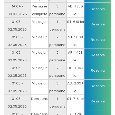
Vineri-Sambata
14.04 -
Pensiune
3
AD: 1.839
Rezerva
30.04.2026
completa
persoane
lei
Vineri-Sambata
01.05 -
Mic dejun
1
ST: 616 lei
Rezerva
02.05.2026
persoana
01.05 -
Mic dejun
2
ST: 1.008
Rezerva
02.05.2026
persoane
lei
01.05 -
Mic dejun
3
AP: 1.458
Rezerva
02.05.2026
persoane
lei
01.05 -
Mic dejun
2
DG: 1.064
Rezerva
02.05.2026
persoane
lei
01.05 -
Mic dejun
3
AD: 2.094
Rezerva
02.05.2026
persoane
lei
01.05 -
Demipensiune
1
ST: 716 lei
Rezerva
02.05.2026
persoana
01.05 -
Demipensiune
2
ST: 1.210