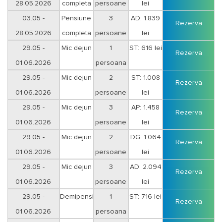
28.05.2026
completa
persoane
lei
Vineri-Sambata
03.05 -
Pensiune
3
AD: 1.839
Rezerva
28.05.2026
completa
persoane
lei
Vineri-Sambata
29.05 -
Mic dejun
1
ST: 616 lei
Rezerva
01.06.2026
persoana
29.05 -
Mic dejun
2
ST: 1.008
Rezerva
01.06.2026
persoane
lei
29.05 -
Mic dejun
3
AP: 1.458
Rezerva
01.06.2026
persoane
lei
29.05 -
Mic dejun
2
DG: 1.064
Rezerva
01.06.2026
persoane
lei
29.05 -
Mic dejun
3
AD: 2.094
Rezerva
01.06.2026
persoane
lei
29.05 -
Demipensiune
1
ST: 716 lei
Rezerva
01.06.2026
persoana