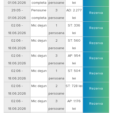
01.06.2026
completa
persoane
lei
29.05 -
Pensiune
3
AD: 2.277
Rezerva
01.06.2026
completa
persoane
lei
02.06 -
Mic dejun
1
ST: 336
Rezerva
18.06.2026
persoana
lei
Duminica-Joi
02.06 -
Mic dejun
2
ST: 560
Rezerva
18.06.2026
persoane
lei
Duminica-Joi
02.06 -
Mic dejun
3
AP: 954
Rezerva
18.06.2026
persoane
lei
Duminica-Joi
02.06 -
Mic dejun
1
ST: 504
Rezerva
18.06.2026
persoana
lei
Vineri-Sambata
02.06 -
Mic dejun
2
ST: 728 lei
Rezerva
18.06.2026
persoane
Vineri-Sambata
02.06 -
Mic dejun
3
AP: 1.176
Rezerva
18.06.2026
persoane
lei