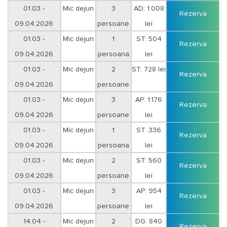
Duminica-Joi
01.03 -
Mic dejun
3
AD: 1.008
Rezerva
09.04.2026
persoane
lei
Duminica-Joi
01.03 -
Mic dejun
1
ST: 504
Rezerva
09.04.2026
persoana
lei
Vineri-Sambata
01.03 -
Mic dejun
2
ST: 728 lei
Rezerva
09.04.2026
persoane
Vineri-Sambata
01.03 -
Mic dejun
3
AP: 1.176
Rezerva
09.04.2026
persoane
lei
Vineri-Sambata
01.03 -
Mic dejun
1
ST: 336
Rezerva
09.04.2026
persoana
lei
Duminica-Joi
01.03 -
Mic dejun
2
ST: 560
Rezerva
09.04.2026
persoane
lei
Duminica-Joi
01.03 -
Mic dejun
3
AP: 954
Rezerva
09.04.2026
persoane
lei
Duminica-Joi
14.04 -
Mic dejun
2
DG: 840
Rezerva