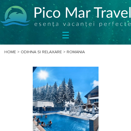
SEJURURI
☰
CIRCUITE
CAZARE
BILETE
HOME
>
ODIHNA SI RELAXARE
>
ROMANIA
OFERTE
SPECIALE
BLOG
DESPRE
NOI
CONTACT