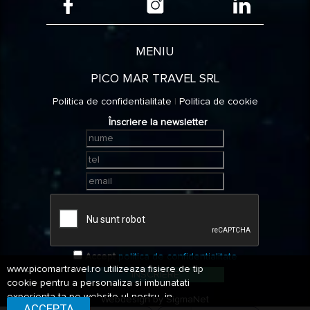
MENIU
PICO MAR TRAVEL SRL
Politica de confidentialitate
|
Politica de cookie
Înscriere la newsletter
Accept
politica de confidentialitate
www.picomartravel.ro utilizeaza fisiere de tip
ÎNSCRIERE
cookie pentru a personaliza si imbunatati
experienta ta pe website-ul nostru, in
Webdesign by
SigmaNet
ACCEPTA