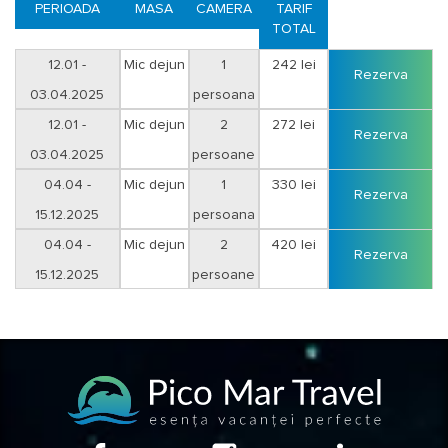
- in cont cu ordin de plata cu ajutorul facturii proforme.
PERIOADA
MASA
CAMERA
TARIF
TOTAL
Optional transport, transferuri.
12.01 -
Mic dejun
1
242 lei
Rezerva
03.04.2025
persoana
12.01 -
Mic dejun
2
272 lei
Rezerva
03.04.2025
persoane
04.04 -
Mic dejun
1
330 lei
Rezerva
15.12.2025
persoana
04.04 -
Mic dejun
2
420 lei
Rezerva
15.12.2025
persoane