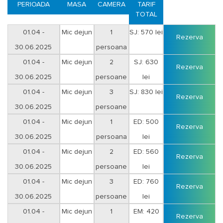
PERIOADA
MASA
CAMERA
TARIF
Conditii pentru rezervare:
plata integrala sau avans 50% dupa
TOTAL
confirmarea rezervarii iar diferenta se va achita cel tarziu cu 10
zile inaintea inceperii sejurului.
01.04 -
Mic dejun
1
SJ: 570 lei
Rezerva
30.06.2025
persoana
Plata serviciilor
se va efectua astfel:
- numerar sau cu cardul la sediul agentiei;
01.04 -
Mic dejun
2
SJ: 630
Rezerva
- cu tichete de vacanta;
30.06.2025
persoane
lei
- in cont cu foaie de varsamant la o filiala Unicredit Bank sau CEC
Bank cu ajutorul facturii proforme;
01.04 -
Mic dejun
3
SJ: 830 lei
Rezerva
- in cont cu ordin de plata cu ajutorul facturii proforme.
30.06.2025
persoane
01.04 -
Mic dejun
1
ED: 500
Optional transport, transferuri.
Rezerva
30.06.2025
persoana
lei
01.04 -
Mic dejun
2
ED: 560
Rezerva
30.06.2025
persoane
lei
01.04 -
Mic dejun
3
ED: 760
Rezerva
30.06.2025
persoane
lei
01.04 -
Mic dejun
1
EM: 420
Rezerva