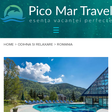
SEJURURI
☰
CIRCUITE
CAZARE
BILETE
HOME
>
ODIHNA SI RELAXARE
>
ROMANIA
OFERTE
SPECIALE
BLOG
DESPRE
NOI
CONTACT