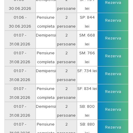
Optional transport, transferuri.
Rezerva
30.06.2026
persoane
lei
01.06 -
Pensiune
2
SP: 844
Rezerva
30.06.2026
completa
persoane
lei
01.07 -
Demipensiune
2
SM: 668
Rezerva
31.08.2026
persoane
lei
01.07 -
Pensiune
2
SM: 766
Rezerva
31.08.2026
completa
persoane
lei
01.07 -
Demipensiune
2
SF: 734 lei
Rezerva
31.08.2026
persoane
01.07 -
Pensiune
2
SF: 834 lei
Rezerva
31.08.2026
completa
persoane
01.07 -
Demipensiune
2
SB: 800
Rezerva
31.08.2026
persoane
lei
01.07 -
Pensiune
2
SB: 880
Rezerva