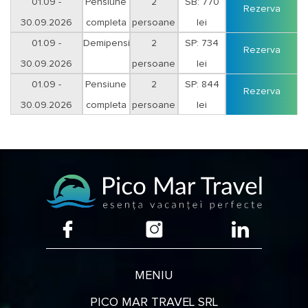
01.09 -
Pensiune
2
SB: 770
Rezerva
30.09.2026
completa
persoane
lei
01.09 -
Demipensiune
2
SP: 734
Rezerva
30.09.2026
persoane
lei
01.09 -
Pensiune
2
SP: 844
Rezerva
30.09.2026
completa
persoane
lei
MENIU
PICO MAR TRAVEL SRL