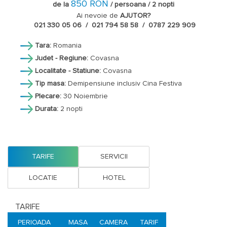
850 RON
de la
/ persoana / 2 nopti
Ai nevoie de
AJUTOR?
021 330 05 06 / 021 794 58 58 / 0787 229 909
Tara:
Romania
Judet - Regiune:
Covasna
Localitate - Statiune:
Covasna
Tip masa:
Demipensiune inclusiv Cina Festiva
Plecare:
30 Noiembrie
Durata:
2 nopti
TARIFE
SERVICII
LOCATIE
HOTEL
TARIFE
PERIOADA
MASA
CAMERA
TARIF