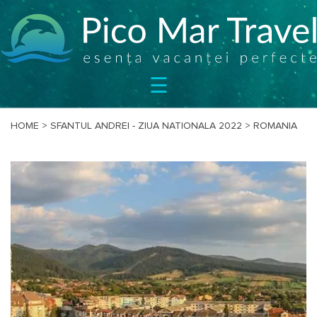
SEJURURI
☰
CIRCUITE
CAZARE
BILETE
HOME
>
SFANTUL ANDREI - ZIUA NATIONALA 2022
>
ROMANIA
OFERTE
SPECIALE
BLOG
DESPRE
NOI
CONTACT