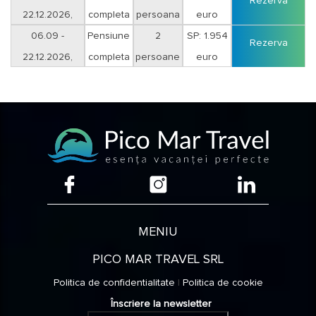
Rezerva
22.12.2026,
completa
persoana
euro
sejur 12 nopti
06.09 -
Pensiune
2
SP: 1.954
Rezerva
22.12.2026,
completa
persoane
euro
sejur 12 nopti
MENIU
PICO MAR TRAVEL SRL
Politica de confidentialitate
|
Politica de cookie
Înscriere la newsletter