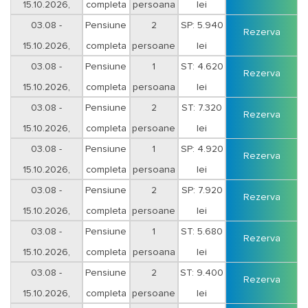
la ora 12.00.
15.10.2026,
completa
persoana
lei
sejur 9 nopti
03.08 -
Pensiune
2
SP: 5.940
Conditii pentru rezervare:
plata integrala sau
avans 30% dupa
Rezerva
confirmarea rezervarii iar
15.10.2026,
completa
persoane
lei
diferenta se va achita cel tarziu cu 15 zile
.
inaintea inceperii sejurului
sejur 9 nopti
03.08 -
Pensiune
1
ST: 4.620
Rezerva
Plata serviciilor
15.10.2026,
se va efectua astfel:
completa
persoana
lei
- numerar sau cu cardul la sediul agentiei;
sejur 12 nopti
03.08 -
Pensiune
2
ST: 7.320
- cu card tichete de vacanta;
Rezerva
- in cont cu foaie de varsamant la o filiala CEC Bank sau Unicredit Bank
15.10.2026,
completa
persoane
lei
cu ajutorul facturii proforme;
sejur 12 nopti
03.08 -
Pensiune
1
SP: 4.920
- in cont cu ordin de plata cu ajutorul facturii proforme.
Rezerva
15.10.2026,
completa
persoana
lei
Optional transport, transferuri.
sejur 12 nopti
03.08 -
Pensiune
2
SP: 7.920
Rezerva
15.10.2026,
completa
persoane
lei
sejur 12 nopti
03.08 -
Pensiune
1
ST: 5.680
Rezerva
15.10.2026,
completa
persoana
lei
sejur 16 nopti
03.08 -
Pensiune
2
ST: 9.400
Rezerva
15.10.2026,
completa
persoane
lei