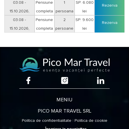
sejur 16 nopti
03.08 -
Pensiune
1
SP: 6.080
Rezerva
15.10.2026,
completa
persoana
lei
sejur 16 nopti
03.08 -
Pensiune
2
SP: 9.600
Rezerva
15.10.2026,
completa
persoane
lei
sejur 16 nopti
MENIU
PICO MAR TRAVEL SRL
Politica de confidentialitate
|
Politica de cookie