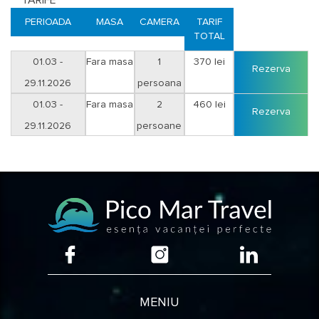
TARIFE
Exista meniul zilei, gatit proaspat si traditional in functie de pestele si
PERIOADA
MASA
CAMERA
TARIF
legumele proaspete de sezon.
TOTAL
Apa potabila este la discreție pe tot parcursul zilei.
La cerere, daca se solicita in prealabil, meniul pe baza de peste poate fi
01.03 -
Fara masa
1
370 lei
înlocuit cu meniu vegetarian sau pe baza de carne.
Rezerva
29.11.2026
persoana
Opțional, contra cost, pe parcursul întregii zile posibilitatea de a servi a
01.03 -
Fara masa
2
460 lei
la carte platouri: pescăresc, romanesc, ovo-lacto-vegetarian dar si alte
Rezerva
mise-en-bouche.
29.11.2026
persoane
Optional, contra cost, plimbarile in Delta Dunarii se fac cu barci tip
Corsar conduse de conducatori calificati:
•
trasee cu durata de marș de 3 ore pentru grup de minim 6 persoane:
tarif 180 lei/persoana (excursie in Delta Dunarii prin ghioluri si lacuri
pentru bird watching, traseu Mănăstirea Stipoc -singura Mănăstire
situata in Delta Dunarii -Mila 23);
• excursie de 1/2 zi pentru vizitarea Padurii Letea sau Mila 23 pentru
grup de minim 6 persoane: tarif 200 lei/persoana;
•
excursie de 1 zi la Sulina pentru grup de minim 8 persoane: tarif 240
lei/persoana.
MENIU
Conditii rezervare:
plata integrala sau
avans minim 50% pentru