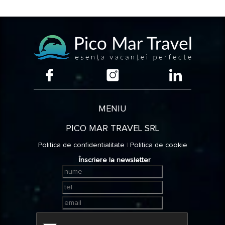
Plata serviciilor
se va efectua astfel:
- numerar sau cu cardul la sediul agentiei;
- cu card tichete de vacanta;
- in cont cu foaie de varsamant la o filiala CEC Bank sau Unicredit Bank
cu ajutorul facturii proforme;
- in cont cu ordin de plata cu ajutorul facturii proforme.
MENIU
PICO MAR TRAVEL SRL
Politica de confidentialitate
|
Politica de cookie
Înscriere la newsletter