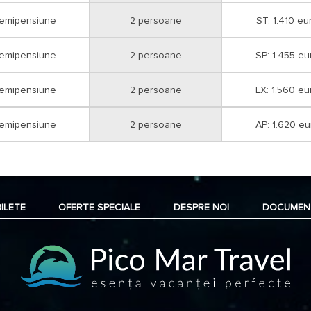
Apartament.
emipensiune
2 persoane
ST: 1.410 eu
Prânzul din data de 30 Noiembrie nu 
contra cost in sistem a la carte la re
emipensiune
2 persoane
SP: 1.455 eu
Pentru oaspeții care doresc să vină 
emipensiune
2 persoane
LX: 1.560 eu
tarife pentru cazare in camera dubl
standard; 220 euro/noapte/dubla sup
euro/noapte/apartament iar pentru co
emipensiune
2 persoane
AP: 1.620 eu
camera dubla Superior, Deluxe sau 
Demipensiune (mic dejun si cina), m
diferită în fiecare zi, de unde oaspeț
Conditii pentru rezervare:
plata inte
diferenta se va achita pana la 12 N
BILETE
OFERTE SPECIALE
DESPRE NOI
DOCUMEN
Plata serviciilor
se poate efectua in
(comision risc valutar), astfel:
- numerar sau cu cardul la sediul age
- cu card tichete de vacanta;
- in cont cu foaie de varsamant la o 
proforme;