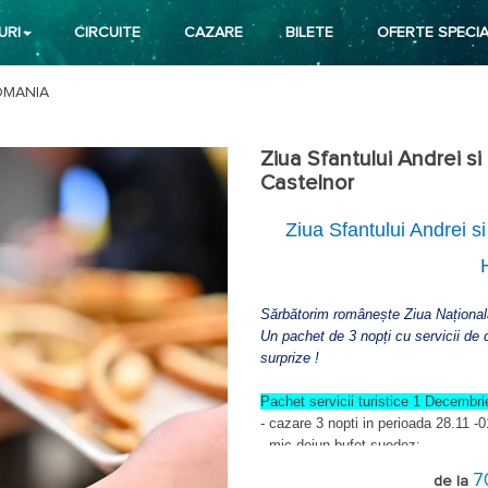
URI
CIRCUITE
CAZARE
BILETE
OFERTE SPECIA
OMANIA
Ziua Sfantului Andrei si
Castelnor
Ziua Sfantului Andrei 
Sărbătorim românește Ziua Națională
Un pachet de 3 nopți cu servicii de 
surprize !
Pachet servicii turistice 1 Decembri
- cazare 3 nopti in perioada 28.11 -
- mic dejun bufet suedez;
- bun venit tradițional;
7
de la