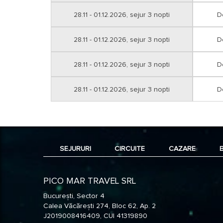
28.11 - 01.12.2026, sejur 3 nopti
D
28.11 - 01.12.2026, sejur 3 nopti
D
28.11 - 01.12.2026, sejur 3 nopti
D
28.11 - 01.12.2026, sejur 3 nopti
D
SEJURURI
CIRCUITE
CAZARE
PICO MAR TRAVEL SRL
București, Sector 4
Calea Văcărești 274, Bloc 62, Ap. 2
J2019008416409, CUI 41319890