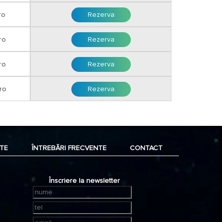
ro
Rezerva
este inclus in pachetul de servicii, acesta se poate servi
staurantul hotelului.
ro
Rezerva
de Vineri, din data de 27 Noiembrie
, se oferă următoarele
ro
Rezerva
a (2 persoane) cu demipensiune: 210 euro/noapte/dubla
erioara; 240 euro/noapte/dubla deluxe; 280
pil 6-13,99 ani se achita 70 euro/noapte cazat cu 2 adulti in
ro
Rezerva
Apartament.
esele incluse se vor servi pe baza unei liste de meniu,
ii pot alege un antreu, un fel principal și un desert.
grala sau
avans 50% dupa confirmarea rezervarii iar
oiembrie 2026.
TE
ÎNTREBĂRI FRECVENTE
CONTACT
 EURO sau in LEI la cursul B.N.R. din ziua platii + 2 %
Înscriere la newsletter
ntiei;
filiala CEC Bank sau Unicredit Bank cu ajutorul facturii