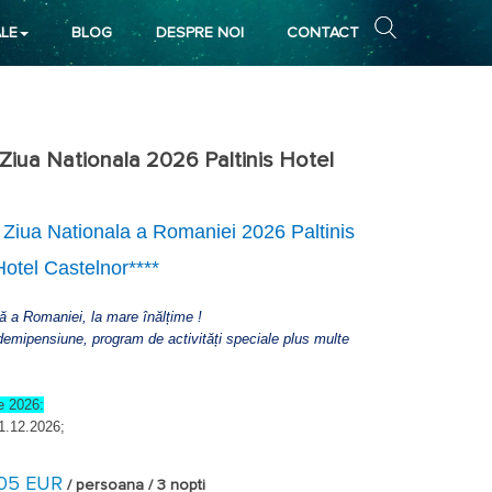
LE
BLOG
DESPRE NOI
CONTACT
 Ziua Nationala 2026 Paltinis Hotel
si Ziua Nationala a Romaniei 2026
Paltinis
Hotel Castelnor****
 a Romaniei, la mare înălțime !
demipensiune, program de activități speciale plus multe
e 2026:
01.12.2026;
05 EUR
/ persoana / 3 nopti