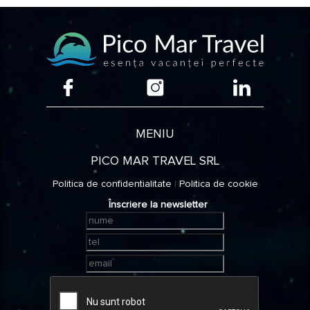
Alba
Arad
Arges
Bacau
MENIU
Belgrad
PICO MAR TRAVEL SRL
Bihor
Politica de confidentialitate
|
Politica de cookie
Înscriere la newsletter
Bistrita
Nasaud
Braila
Brasov