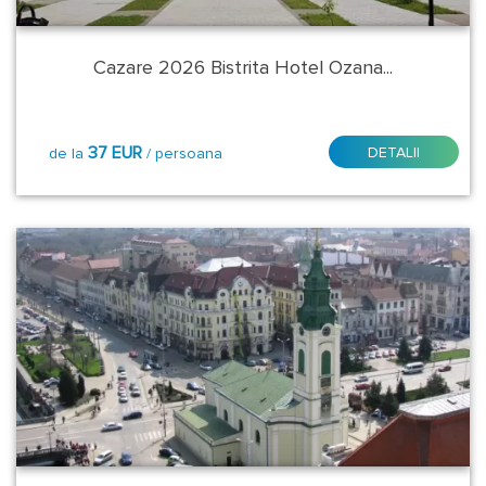
Bacau
Cazare 2026 Bistrita Hotel Ozana...
Baia
Mare
37 EUR
DETALII
de la
/ persoana
Belgrad
Bistrita
Braila
Brasov
Bucuresti
Cluj
Napoca