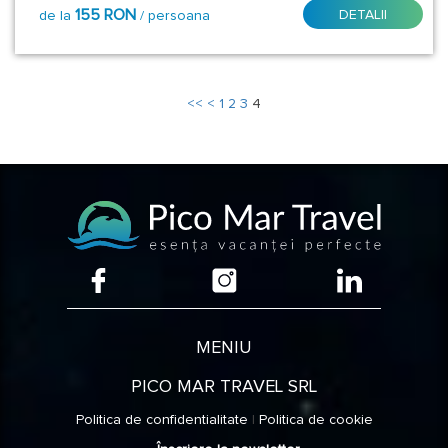
Stele:
155 RON
DETALII
de la
/ persoana
3*
<<
<
1
2
3
4
4*
5*
Tip
Masa:
Demipensiune
Demipensiune
MENIU
Fara
PICO MAR TRAVEL SRL
masa
Politica de confidentialitate
|
Politica de cookie