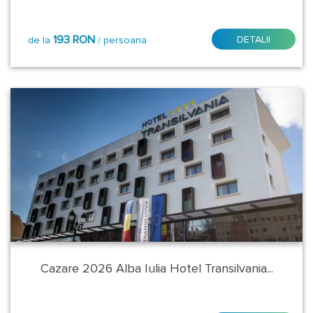
Pitesti
Satu
193 RON
DETALII
de la
/ persoana
Mare
Sibiu
Sighisoara
Targu
Mures
Timisoara
Tulcea
Cazare 2026 Alba Iulia Hotel Transilvania...
Veliko
Tarnovo