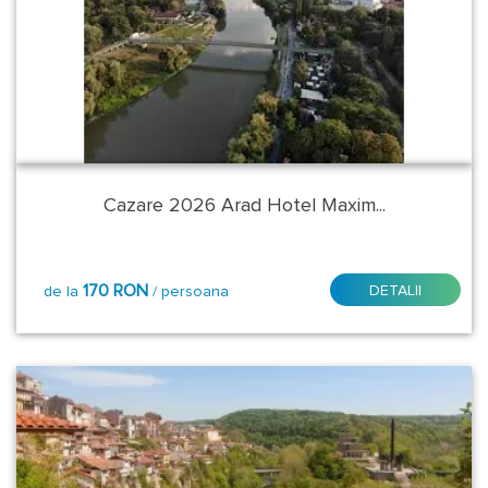
Alba
Arad
Arges
Bacau
Cazare 2026 Arad Hotel Maxim...
Belgrad
Bihor
170 RON
DETALII
de la
/ persoana
Bistrita
Nasaud
Braila
Brasov