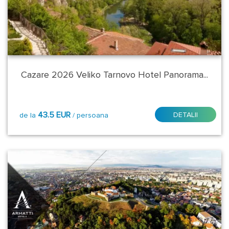
Bucuresti
Cluj
Galati
Cazare 2026 Veliko Tarnovo Hotel Panorama...
Harghita
43.5 EUR
DETALII
de la
/ persoana
Hunedoara
Iasi
Maramures
Mures
Satu