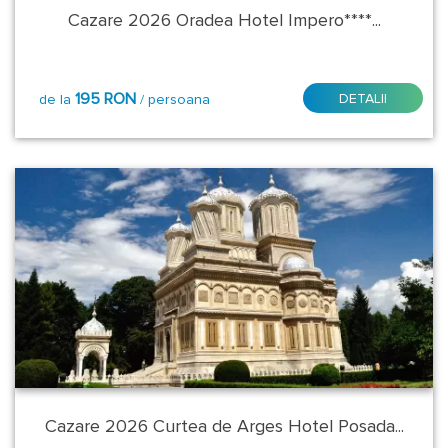
Cazare 2026 Oradea Hotel Impero****...
Curtea
de
Arges
195 RON
DETALII
de la
/ persoana
Deva
Galati
Geoagiu
Bai
Iasi
Odorheiu
Secuiesc
Oradea
Cazare 2026 Curtea de Arges Hotel Posada...