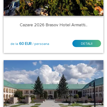
Mare
Sibiu
Timis
Cazare 2026 Brasov Hotel Armatti...
Tulcea
60 EUR
DETALII
de la
/ persoana
Veliko
Tarnovo
Localitate
-
Statiune:
Alba
Iulia
Arad