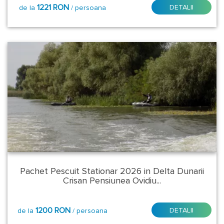
1221 RON
DETALII
de la
/ persoana
Pachet Pescuit Stationar 2026 in Delta Dunarii
Crisan Pensiunea Ovidiu...
1200 RON
DETALII
de la
/ persoana