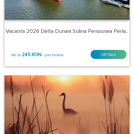
Jos
Mahmudia
Vacanta 2026 Delta Dunarii Sulina Pensiunea Perla...
Murighiol
Sfantu
Gheorghe
245 RON
DETALII
de la
/ persoana
Sulina
Visina
Stele:
3*
4*