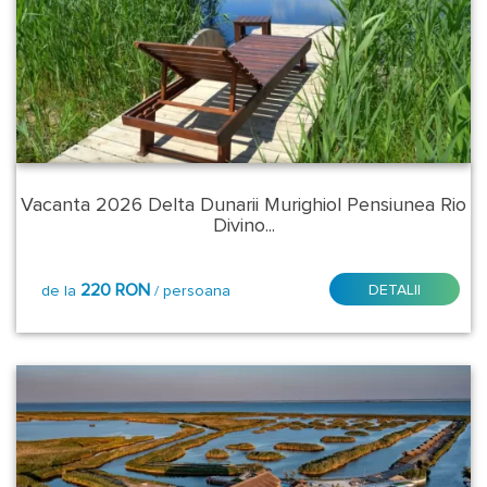
Revelion
2027
Sfantul
Andrei
-
Ziua
Vacanta 2026 Delta Dunarii Murighiol Pensiunea Rio
Nationala
Divino...
2026
Tratament
220 RON
DETALII
de la
/ persoana
Balnear
Tara:
Romania
Judet
-