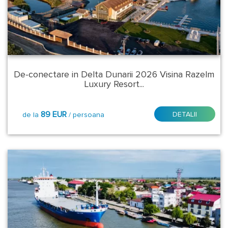
Regiune:
Tulcea
Localitate
-
De-conectare in Delta Dunarii 2026 Visina Razelm
Statiune:
Luxury Resort...
Baltenii
89 EUR
DETALII
de la
/ persoana
de
Sus
Chilia
Veche
Crisan
Dunavatu
de