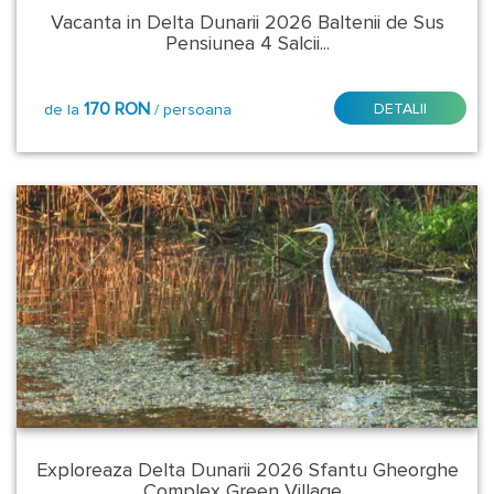
Vacanta in Delta Dunarii 2026 Baltenii de Sus
Pensiunea 4 Salcii...
la
cerere
170 RON
DETALII
de la
/ persoana
Tip
Masa:
Demipensiune
Fara
masa
Mic
dejun
Mic
dejun
sau
Exploreaza Delta Dunarii 2026 Sfantu Gheorghe
demipensiune
Complex Green Village...