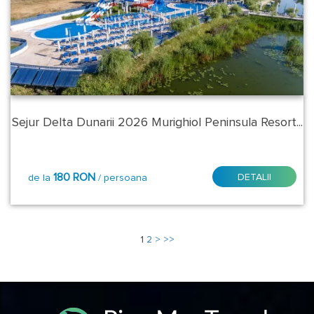
Sejur Delta Dunarii 2026 Murighiol Peninsula Resort...
180 RON
DETALII
de la
/ persoana
1
2
>
>>