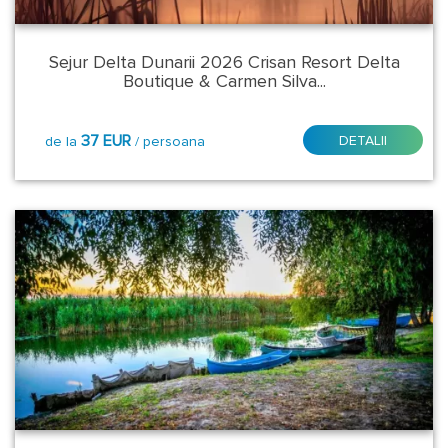
5*
Sejur Delta Dunarii 2026 Crisan Resort Delta
Plecare:
Boutique & Carmen Silva...
Oricand
37 EUR
DETALII
de la
/ persoana
Durata:
1
noapte
2
nopti
3
nopti
Tip
transport: