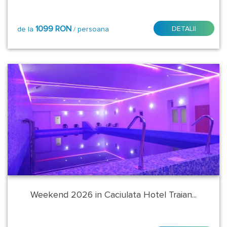
Demipensiune
1099 RON
DETALII
de la
/ persoana
Demipensiune
inclusiv
Cina
Festiva
Mic
dejun
Mic
dejun
+
Cina
Romantica
Weekend 2026 in Caciulata Hotel Traian...
Mic
dejun
+