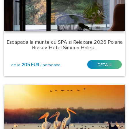
Regiune:
Brasov
Caras
Severin
Escapada la munte cu SPA si Relaxare 2026 Poiana
Brasov Hotel Simona Halep...
Prahova
205 EUR
DETALII
de la
/ persoana
Suceava
Tulcea
Valcea
Localitate
-
Statiune: