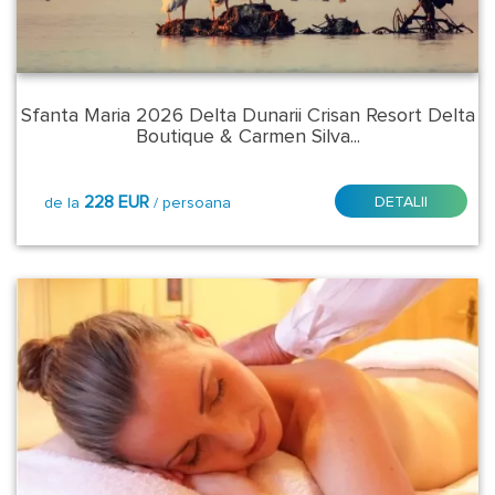
Azuga
Baile
Herculane
Sfanta Maria 2026 Delta Dunarii Crisan Resort Delta
Boutique & Carmen Silva...
Calimanesti
Caciulata
228 EUR
DETALII
de la
/ persoana
Crisan
Fundata
Poiana
Brasov
Predeal
Vatra