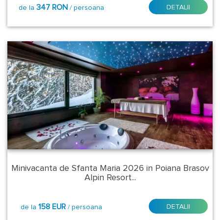
Cina
347 RON
DETALII
de la
/ persoana
traditionala
Mic
dejun
+
fisa
cont
1500
lei/sejur/camera
Minivacanta de Sfanta Maria 2026 in Poiana Brasov
Alpin Resort...
158 EUR
DETALII
de la
/ persoana