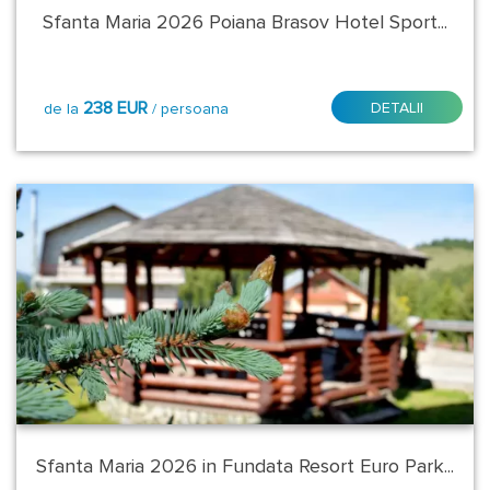
Durata:
Sfanta Maria 2026 Poiana Brasov Hotel Sport...
2
nopti
238 EUR
DETALII
de la
/ persoana
2
nopti
5
nopti
Tip
transport:
la
cerere
Tip
Masa:
Sfanta Maria 2026 in Fundata Resort Euro Park...