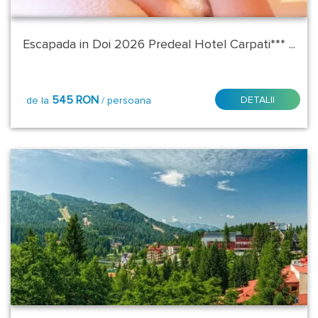
Dornei
Stele:
Escapada in Doi 2026 Predeal Hotel Carpati*** ...
3*
545 RON
DETALII
de la
/ persoana
4*
5*
Plecare:
14
August
Oricand
Vineri