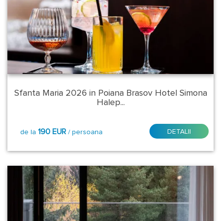
Revelion
2027
Sfantul
Andrei
-
Ziua
Sfanta Maria 2026 in Poiana Brasov Hotel Simona
Nationala
Halep...
2026
Tratament
190 EUR
DETALII
de la
/ persoana
Balnear
Tara:
Romania
Judet
-