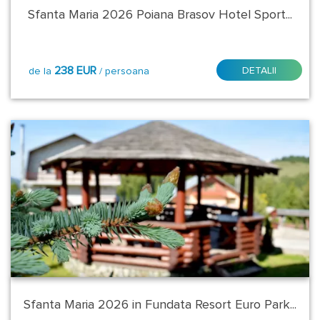
Durata:
Sfanta Maria 2026 Poiana Brasov Hotel Sport...
2
nopti
238 EUR
DETALII
de la
/ persoana
2
nopti
5
nopti
Tip
transport:
la
cerere
Tip
Masa:
Sfanta Maria 2026 in Fundata Resort Euro Park...