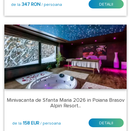
Cina
347 RON
DETALII
de la
/ persoana
traditionala
Mic
dejun
+
fisa
cont
1500
lei/sejur/camera
Minivacanta de Sfanta Maria 2026 in Poiana Brasov
Alpin Resort...
158 EUR
DETALII
de la
/ persoana