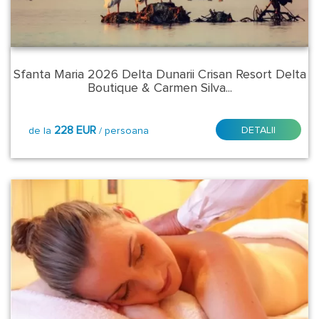
Azuga
Baile
Herculane
Sfanta Maria 2026 Delta Dunarii Crisan Resort Delta
Boutique & Carmen Silva...
Calimanesti
Caciulata
228 EUR
DETALII
de la
/ persoana
Crisan
Fundata
Poiana
Brasov
Predeal
Vatra