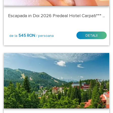
Dornei
Stele:
Escapada in Doi 2026 Predeal Hotel Carpati*** ...
3*
545 RON
DETALII
de la
/ persoana
4*
5*
Plecare:
14
August
Oricand
Vineri