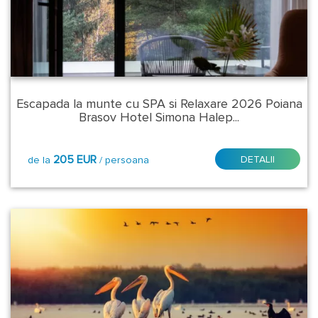
Regiune:
Brasov
Caras
Severin
Escapada la munte cu SPA si Relaxare 2026 Poiana
Brasov Hotel Simona Halep...
Prahova
205 EUR
DETALII
de la
/ persoana
Suceava
Tulcea
Valcea
Localitate
-
Statiune: