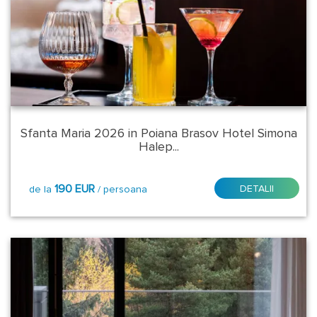
Revelion
2027
Sfantul
Andrei
-
Ziua
Sfanta Maria 2026 in Poiana Brasov Hotel Simona
Nationala
Halep...
2026
Tratament
190 EUR
DETALII
de la
/ persoana
Balnear
Tara:
Romania
Judet
-