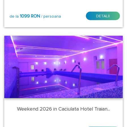
Demipensiune
1099 RON
DETALII
de la
/ persoana
Demipensiune
inclusiv
Cina
Festiva
Mic
dejun
Mic
dejun
+
Cina
Romantica
Weekend 2026 in Caciulata Hotel Traian...
Mic
dejun
+