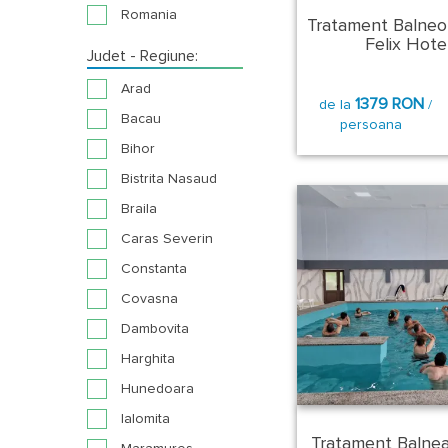
Romania
Tratament Balneo
Felix Hote
Judet - Regiune:
Arad
1379 RON
de la
/
Bacau
persoana
Bihor
Bistrita Nasaud
Braila
Caras Severin
Constanta
Covasna
Dambovita
Harghita
Hunedoara
Ialomita
Tratament Balnea