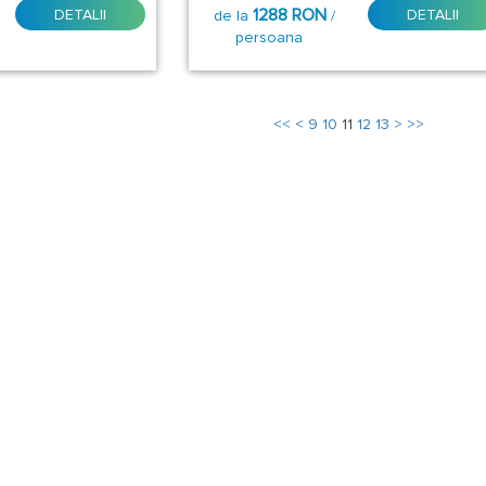
1288 RON
DETALII
DETALII
de la
/
persoana
<<
<
9
10
11
12
13
>
>>