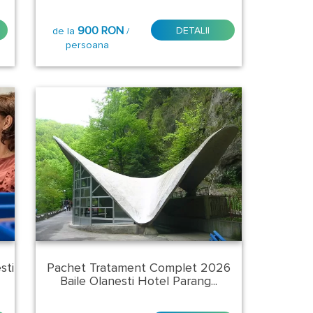
900 RON
DETALII
de la
/
persoana
sti
Pachet Tratament Complet 2026
Baile Olanesti Hotel Parang...