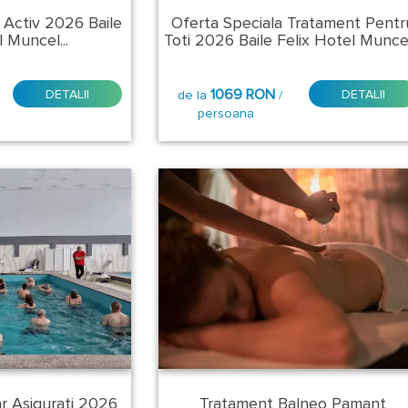
 Activ 2026 Baile
Oferta Speciala Tratament Pentr
l Muncel...
Toti 2026 Baile Felix Hotel Muncel.
1069 RON
DETALII
DETALII
de la
/
persoana
r Asigurati 2026
Tratament Balneo Pamant