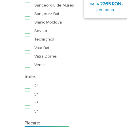
2265 RON
de la
/
Sangeorgiu de Mures
persoana
Sangeorz Bai
Slanic Moldova
Sovata
Techirghiol
Vata Bai
Vatra Dornei
Venus
Stele:
2*
3*
4*
5*
Plecare: