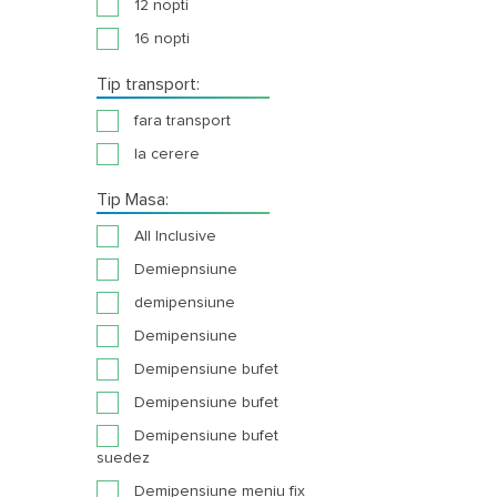
12 nopti
16 nopti
Tip transport:
fara transport
la cerere
Tip Masa:
All Inclusive
Demiepnsiune
demipensiune
Demipensiune
Demipensiune bufet
Demipensiune bufet
Demipensiune bufet
suedez
Demipensiune meniu fix