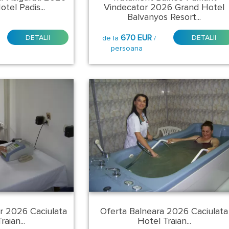
otel Padis...
Vindecator 2026 Grand Hotel
Balvanyos Resort...
670 EUR
DETALII
DETALII
de la
/
persoana
r 2026 Caciulata
Oferta Balneara 2026 Caciulata
aian...
Hotel Traian...