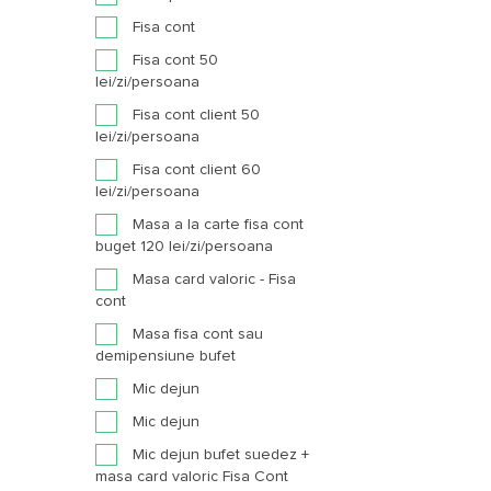
Fisa cont
Fisa cont 50
lei/zi/persoana
Fisa cont client 50
lei/zi/persoana
Fisa cont client 60
lei/zi/persoana
Masa a la carte fisa cont
buget 120 lei/zi/persoana
Masa card valoric - Fisa
cont
Masa fisa cont sau
demipensiune bufet
Mic dejun
Mic dejun
Mic dejun bufet suedez +
masa card valoric Fisa Cont