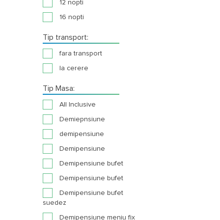
12 nopti
16 nopti
Tip transport:
fara transport
la cerere
Tip Masa:
All Inclusive
Demiepnsiune
demipensiune
Demipensiune
Demipensiune bufet
Demipensiune bufet
Demipensiune bufet
suedez
Demipensiune meniu fix