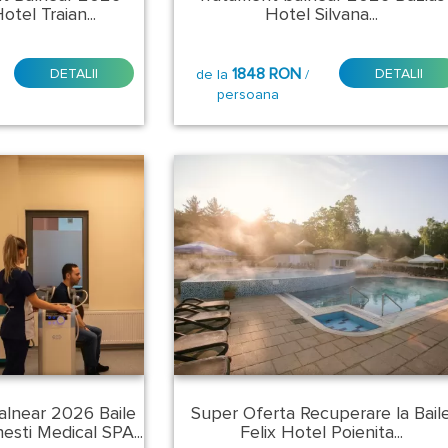
otel Traian...
Hotel Silvana...
1848 RON
DETALII
DETALII
de la
/
persoana
alnear 2026 Baile
Super Oferta Recuperare la Bail
esti Medical SPA...
Felix Hotel Poienita...