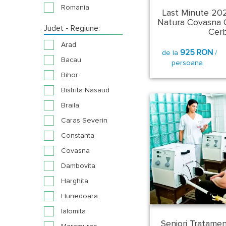
Romania
Last Minute 20
Natura Covasna 
Judet - Regiune:
Cerbu
Arad
925 RON
de la
/
Bacau
persoana
Bihor
Bistrita Nasaud
Braila
Caras Severin
Constanta
Covasna
Dambovita
Harghita
Hunedoara
Ialomita
Seniori Tratame