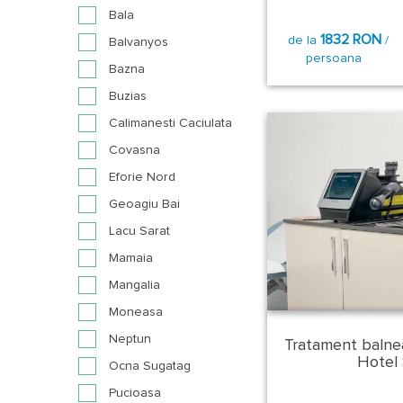
Bala
1832 RON
de la
/
Balvanyos
persoana
Bazna
Buzias
Calimanesti Caciulata
Covasna
Eforie Nord
Geoagiu Bai
Lacu Sarat
Mamaia
Mangalia
Moneasa
Neptun
Tratament baln
Hotel S
Ocna Sugatag
Pucioasa