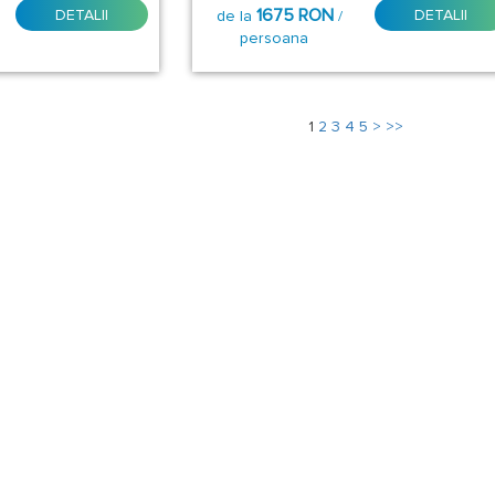
1675 RON
DETALII
DETALII
de la
/
persoana
1
2
3
4
5
>
>>