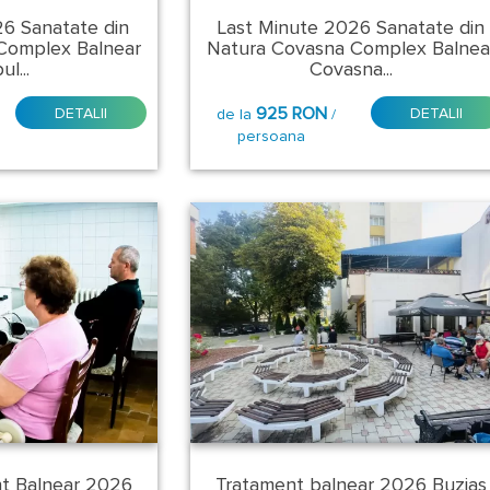
26 Sanatate din
Last Minute 2026 Sanatate din
Complex Balnear
Natura Covasna Complex Balnea
l...
Covasna...
925 RON
DETALII
DETALII
de la
/
persoana
nt Balnear 2026
Tratament balnear 2026 Buzias