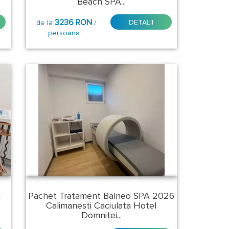
Beach SPA...
3236 RON
DETALII
de la
/
persoana
a
Pachet Tratament Balneo SPA 2026
Calimanesti Caciulata Hotel
Domnitei...