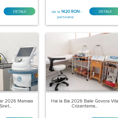
1420 RON
DETALII
DETALII
de la
/
persoana
ear 2026 Mamaia
Hai la Bai 2026 Baile Govora Vil
iret...
Crizantema...