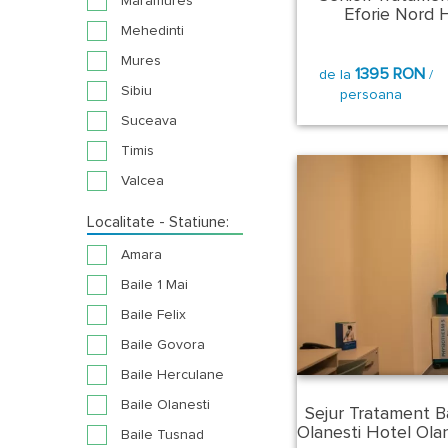
Maramures
Eforie Nord H
Mehedinti
Mures
1395 RON
de la
/
Sibiu
persoana
Suceava
Timis
Valcea
Localitate - Statiune:
Amara
Baile 1 Mai
Baile Felix
Baile Govora
Baile Herculane
Baile Olanesti
Sejur Tratament B
Olanesti Hotel Olan
Baile Tusnad