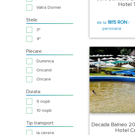
Hotel Tr
Vatra Dornei
Stele:
1815 RON
de la
/
persoana
3*
4*
Plecare:
Duminica
Oricand
Oricare
Durata:
9 nopti
10 nopti
Tip transport:
Decada Balneo 2
Hotel Cr
la cerere