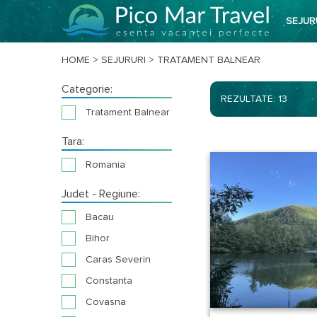
SEJUR
HOME
>
SEJURURI
>
TRATAMENT BALNEAR
Categorie:
REZULTATE: 13
Tratament Balnear
Tara:
Romania
Judet - Regiune:
Bacau
Bihor
Caras Severin
Constanta
Covasna