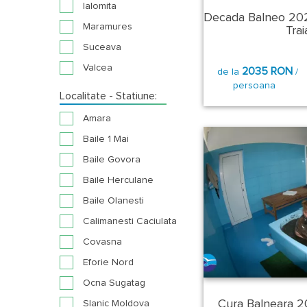
Ialomita
Decada Balneo 202
Maramures
Traia
Suceava
Valcea
2035 RON
de la
/
persoana
Localitate - Statiune:
Amara
Baile 1 Mai
Baile Govora
Baile Herculane
Baile Olanesti
Calimanesti Caciulata
Covasna
Eforie Nord
Ocna Sugatag
Cura Balneara 2
Slanic Moldova