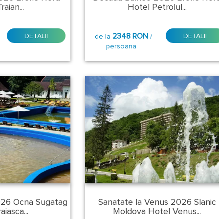
aian...
Hotel Petrolul...
2348 RON
DETALII
DETALII
de la
/
persoana
026 Ocna Sugatag
Sanatate la Venus 2026 Slanic
aiasca...
Moldova Hotel Venus...