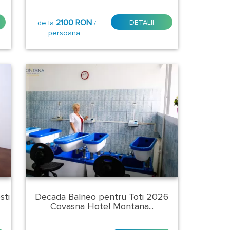
2100 RON
DETALII
de la
/
persoana
sti
Decada Balneo pentru Toti 2026
Covasna Hotel Montana...