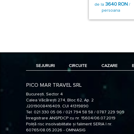
3640 RON
de la
/
persoana
SEJURURI
CIRCUITE
CAZARE
PICO MAR TRAVEL SRL
București, Sector 4
Calea Văcărești 274, Bloc 62, Ap. 2
J2019008416409, CUI 41319890
Tel: 021 330 05 06 / 021 794 58 58 / 0787 229 909
Înregistrare ANSPDCP cu nr. 15604/06.07.2019
Poliță risc insolvabilitate și faliment SERIA I nr.
60765/08.05.2026 - OMNIASIG