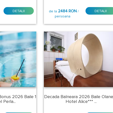
2484 RON
DETALII
DETALII
de la
/
persoana
Bonus 2026 Baile 1
Decada Balneara 2026 Baile Olane
 Perla...
Hotel Alice*** ...