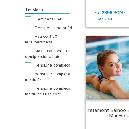
Tip Masa:
2398 RON
de la
/
persoana
Demipensiune
Demipensiune bufet
Fisa cont 50
lei/zi/persoana
Masa fisa cont sau
demipensiune bufet
Pensiune completa
pensiune completa
meniu fix
Pensiune completa
meniu sau fisa cont
Tratament Balneo 
Mai Hotel