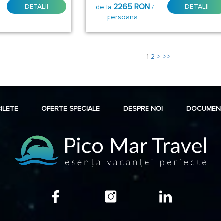
2265 RON
DETALII
DETALII
de la
/
persoana
1
2
>
>>
BILETE
OFERTE SPECIALE
DESPRE NOI
DOCUMEN