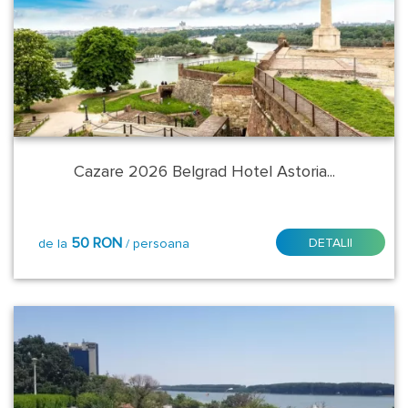
Alba
Arad
Arges
Bacau
Cazare 2026 Belgrad Hotel Astoria...
Belgrad
Bihor
50 RON
DETALII
de la
/ persoana
Bistrita
Nasaud
Braila
Brasov