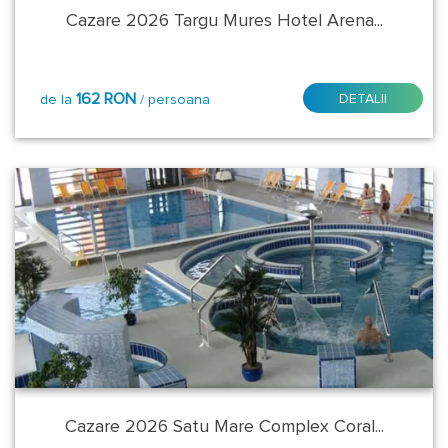
Cazare 2026 Targu Mures Hotel Arena...
Curtea
de
Arges
162 RON
DETALII
de la
/ persoana
Deva
Galati
Geoagiu
Bai
Iasi
Odorheiu
Secuiesc
Oradea
Cazare 2026 Satu Mare Complex Coral...