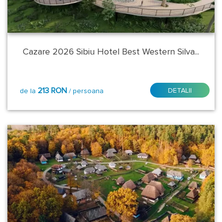
Mare
Sibiu
Timis
Cazare 2026 Sibiu Hotel Best Western Silva...
Tulcea
213 RON
DETALII
de la
/ persoana
Veliko
Tarnovo
Localitate
-
Statiune:
Alba
Iulia
Arad