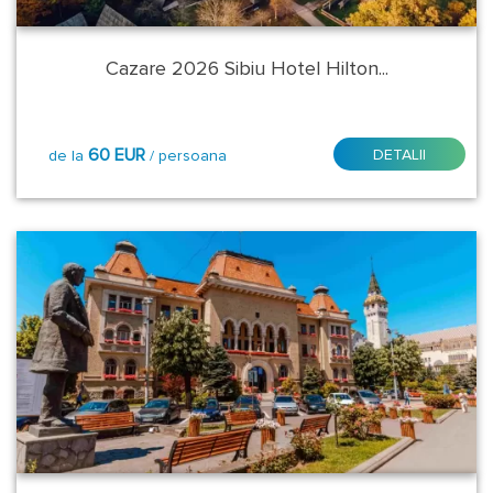
Bacau
Cazare 2026 Sibiu Hotel Hilton...
Baia
Mare
60 EUR
DETALII
de la
/ persoana
Belgrad
Bistrita
Braila
Brasov
Bucuresti
Cluj
Napoca