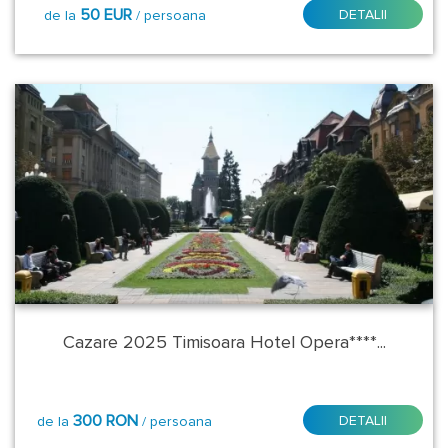
Stele:
50 EUR
DETALII
de la
/ persoana
3*
4*
5*
Tip
Masa:
Demipensiune
Demipensiune
Cazare 2025 Timisoara Hotel Opera****...
Fara
masa
300 RON
DETALII
de la
/ persoana