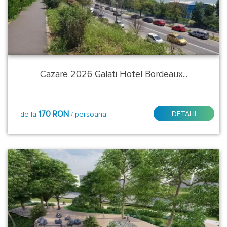
Bucuresti
Cluj
Galati
Cazare 2026 Galati Hotel Bordeaux...
Harghita
170 RON
DETALII
de la
/ persoana
Hunedoara
Iasi
Maramures
Mures
Satu