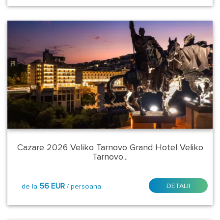
Mic
dejun
mic
dejun
Mic
dejun
Cazare 2026 Veliko Tarnovo Grand Hotel Veliko
Tarnovo...
56 EUR
DETALII
de la
/ persoana