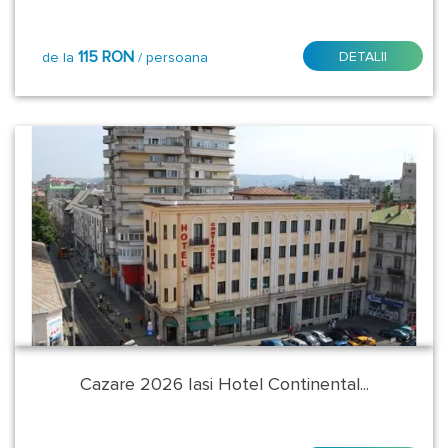
Pitesti
Satu
115 RON
DETALII
de la
/ persoana
Mare
Sibiu
Sighisoara
Targu
Mures
Timisoara
Tulcea
Cazare 2026 Iasi Hotel Continental...
Veliko
Tarnovo