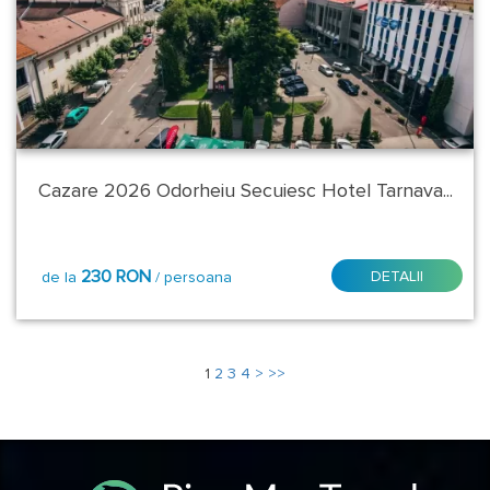
Cazare 2026 Odorheiu Secuiesc Hotel Tarnava...
230 RON
DETALII
de la
/ persoana
1
2
3
4
>
>>