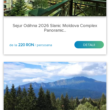
Braila
Brasov
Sejur Odihna 2026 Slanic Moldova Complex
Panoramic...
Buzau
220 RON
DETALII
de la
/ persoana
Caras
Severin
Cluj
Covasna
Harghita
Hunedoara