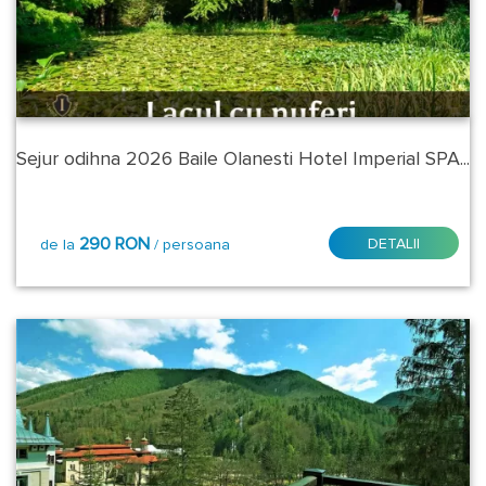
Judet
-
Regiune:
Alba
Sejur odihna 2026 Baile Olanesti Hotel Imperial SPA...
Arad
Arges
290 RON
DETALII
de la
/ persoana
Bacau
Bansko
Bihor
Bistrita
Nasaud