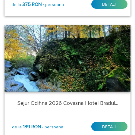
375 RON
DETALII
de la
/ persoana
Baile
Tusnad
Bala
Balvanyos
Bansko
Bazna
Bran
Sejur Odihna 2026 Covasna Hotel Bradul...
Busteni
Cacica
189 RON
DETALII
de la
/ persoana