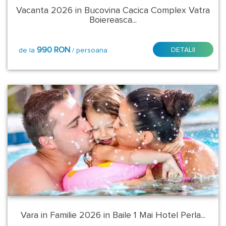
Valcea
Vacanta 2026 in Bucovina Cacica Complex Vatra
Boiereasca...
Veliko
Tarnovo
990 RON
DETALII
de la
/ persoana
Localitate
-
Statiune:
Amara
Arefu
-
Transfagarasan
Arieseni
Arpasu
Vara in Familie 2026 in Baile 1 Mai Hotel Perla...
de