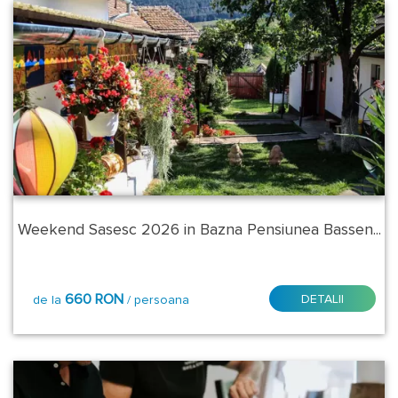
Frumosu
Fundata
Geoagiu
Bai
Gura
Humorului
Weekend Sasesc 2026 in Bazna Pensiunea Bassen...
Gura
Raului
Lacu
660 RON
DETALII
de la
/ persoana
Sarat
Moneasa