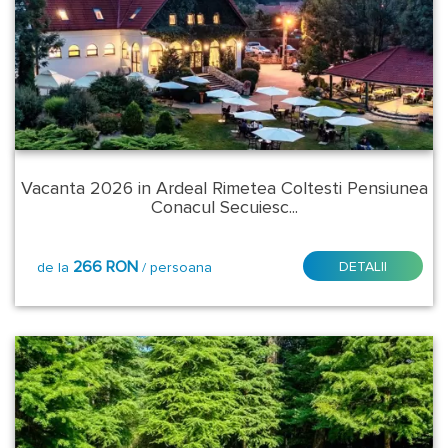
Revelion
2027
Sfantul
Andrei
-
Ziua
Vacanta 2026 in Ardeal Rimetea Coltesti Pensiunea
Nationala
Conacul Secuiesc...
2026
Tratament
266 RON
DETALII
de la
/ persoana
Balnear
Tara:
Bulgaria
Romania