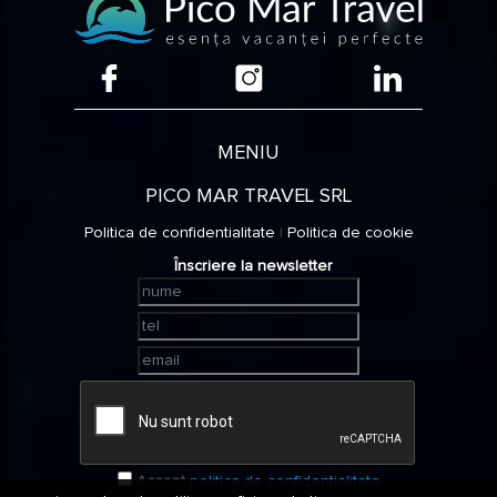
Turda
Vama
MENIU
Vata
Bai
PICO MAR TRAVEL SRL
Politica de confidentialitate
|
Politica de cookie
Vatra
Dornei
Înscriere la newsletter
Veliko
Tarnovo
Stele:
2*
Accept
politica de confidentialitate