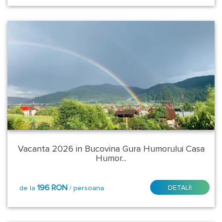
Calimanesti
Caciulata
Colibita
-
Bistrita
Bargaului
Coltesti
Covasna
Curtea
Vacanta 2026 in Bucovina Gura Humorului Casa
de
Humor...
Arges
Dubova
196 RON
DETALII
de la
/ persoana
Eselnita