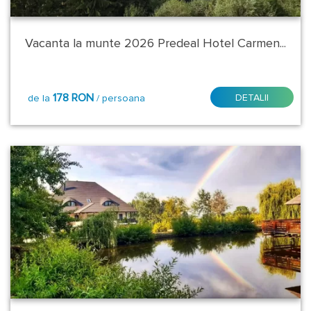
Ialomita
Vacanta la munte 2026 Predeal Hotel Carmen...
Maramures
Mehedinti
178 RON
DETALII
de la
/ persoana
Mures
Pamporovo
Prahova
Sandanski
Sibiu
Suceava