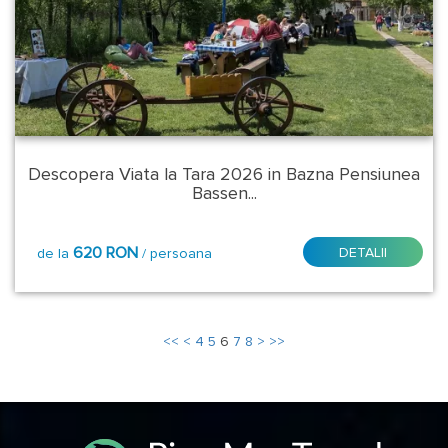
Sangeorgiu
de
Mures
Sangeorz
Bai
Descopera Viata la Tara 2026 in Bazna Pensiunea
Bassen...
Sarata
Monteoru
620 RON
DETALII
de la
/ persoana
Sebes
Sinaia
<<
<
4
5
6
7
8
>
>>
Slanic
Moldova
Sovata