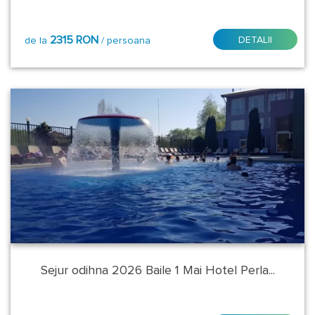
Sus
Azuga
2315 RON
DETALII
de la
/ persoana
Baile
1
Mai
Baile
Felix
Baile
Govora
Baile
Herculane
Sejur odihna 2026 Baile 1 Mai Hotel Perla...
Baile
Olanesti