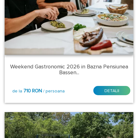
Ocna
Sugatag
Orastie
Paltinis
Pamporovo
Weekend Gastronomic 2026 in Bazna Pensiunea
Poiana
Bassen...
Brasov
Praid
710 RON
DETALII
de la
/ persoana
Predeal
Sacele
Sandanski