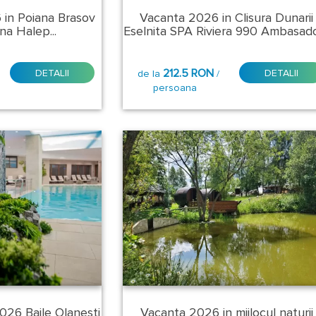
 in Poiana Brasov
Vacanta 2026 in Clisura Dunarii
na Halep...
Eselnita SPA Riviera 990 Ambasador
212.5 RON
DETALII
DETALII
de la
/
persoana
026 Baile Olanesti
Vacanta 2026 in mijlocul naturii