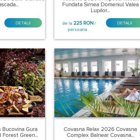
scada...
Fundata Sirnea Domeniul Valea
Lupilor...
225 RON
DETALII
DETALII
de la
/
persoana
n Bucovina Gura
Covasna Relax 2026 Covasna
 Forest Green...
Complex Balnear Covasna...