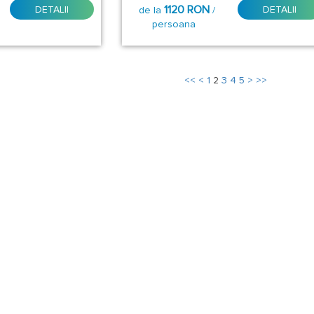
1120 RON
DETALII
DETALII
de la
/
persoana
<<
<
1
2
3
4
5
>
>>