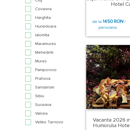
Cluj
Hotel Ca
Covasna
Harghita
1450 RON
de la
/
Hunedoara
persoana
Ialomita
Maramures
Mehedinti
Mures
Pamporovo
Prahova
Sandanski
Sibiu
Suceava
Valcea
Vacanta 2026 i
Veliko Tarnovo
Humorului Hotel