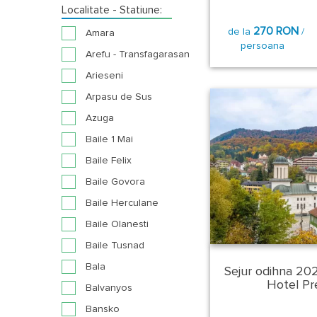
Localitate - Statiune:
270 RON
de la
/
Amara
persoana
Arefu - Transfagarasan
Arieseni
Arpasu de Sus
Azuga
Baile 1 Mai
Baile Felix
Baile Govora
Baile Herculane
Baile Olanesti
Baile Tusnad
Bala
Sejur odihna 202
Hotel Pre
Balvanyos
Bansko