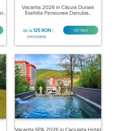
Vacanta 2026 in Clisura Dunarii
...
Eselnita Pensiunea Danubia...
125 RON
DETALII
de la
/
persoana
Vacanta SPA 2026 in Caciulata Hotel