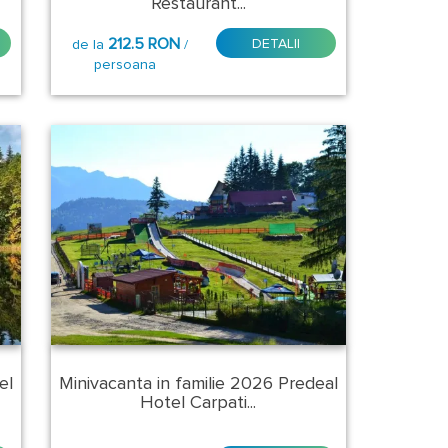
Restaurant...
212.5 RON
DETALII
de la
/
persoana
el
Minivacanta in familie 2026 Predeal
Hotel Carpati...