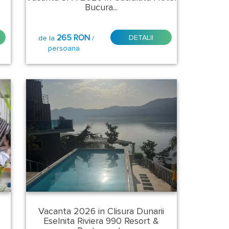
Bucura...
265 RON
DETALII
de la
/
persoana
Vacanta 2026 in Clisura Dunarii
Eselnita Riviera 990 Resort &