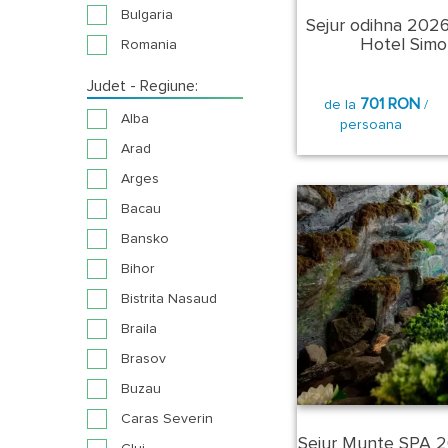
Bulgaria
Sejur odihna 2026
Hotel Simo
Romania
Judet - Regiune:
701 RON
de la
/
Alba
persoana
Arad
Arges
Bacau
Bansko
Bihor
Bistrita Nasaud
Braila
Brasov
Buzau
Caras Severin
Sejur Munte SPA 2