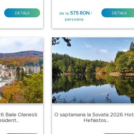
575 RON
DETALII
DETALII
de la
/
persoana
6 Baile Olanesti
O saptamana la Sovata 2026 Hot
sident...
Hefaistos...