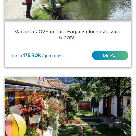
Pamporovo
Prahova
Vacanta 2026 in Tara Fagarasului Pastravaria
Albota...
Sandanski
175 RON
DETALII
de la
/ persoana
Sibiu
Suceava
Valcea
Veliko
Tarnovo
Localitate
-
Statiune: