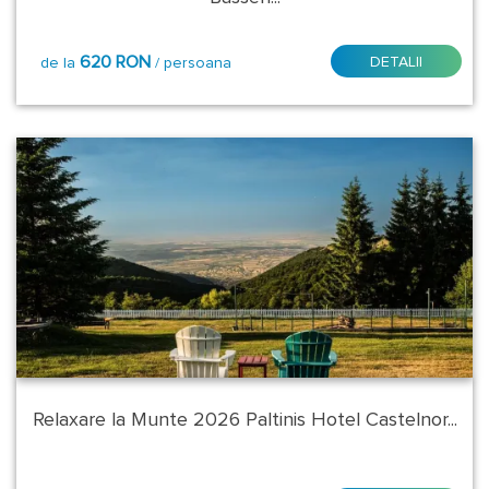
2
nopti
620 RON
DETALII
de la
/ persoana
4
nopti
5
nopti
Tip
transport:
la
cerere
Tip
Masa:
Relaxare la Munte 2026 Paltinis Hotel Castelnor...
Demipensiune