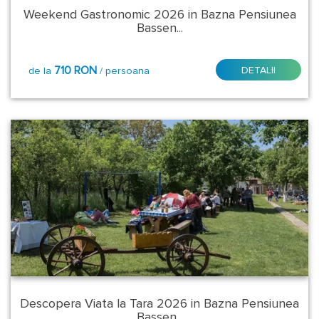
5*
Weekend Gastronomic 2026 in Bazna Pensiunea
Bassen...
Plecare:
710 RON
DETALII
de la
/ persoana
Duminica
duminica
sau
luni
Oricand
Vineri
Durata:
1
noapte
Descopera Viata la Tara 2026 in Bazna Pensiunea
Bassen...