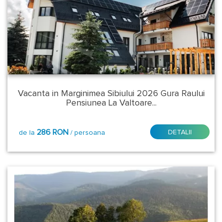
Arges
Bacau
Bansko
Vacanta in Marginimea Sibiului 2026 Gura Raului
Bihor
Pensiunea La Valtoare...
Bistrita
286 RON
DETALII
Nasaud
de la
/ persoana
Braila
Brasov
Buzau