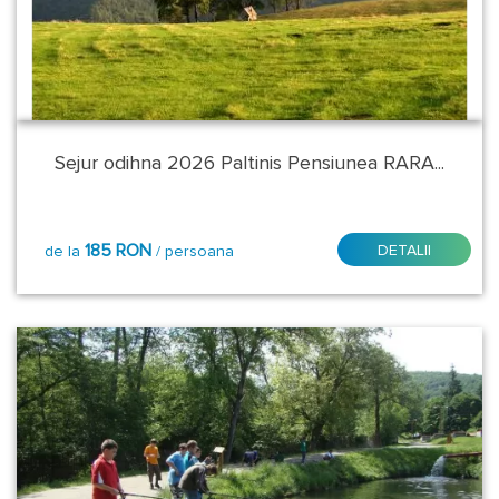
Caras
Severin
Cluj
Covasna
Sejur odihna 2026 Paltinis Pensiunea RARA...
Harghita
185 RON
DETALII
de la
/ persoana
Hunedoara
Ialomita
Maramures
Mehedinti
Mures