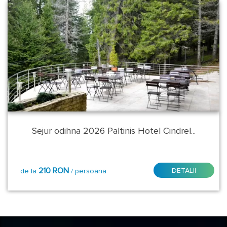
Sejur odihna 2026 Paltinis Hotel Cindrel...
210 RON
DETALII
de la
/ persoana