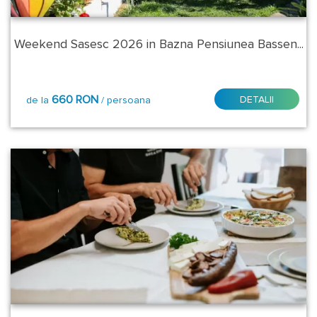
Arpasu
Weekend Sasesc 2026 in Bazna Pensiunea Bassen...
de
Sus
660 RON
DETALII
Bazna
de la
/ persoana
Gura
Raului
Paltinis
Stele:
3*
4*