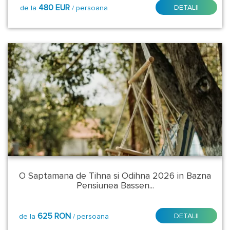
480 EUR
DETALII
de la
/ persoana
Mic
dejun
Pensiune
completa
Pensiune
Completa
O Saptamana de Tihna si Odihna 2026 in Bazna
Pensiunea Bassen...
625 RON
DETALII
de la
/ persoana